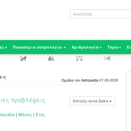
ες
Παγκόσμια αστρολογία
Αριθμολογία
Ταρώ
Ε
εις
Ομάδα του Astropedia
07-06-2026
σιες προβλέψεις
Επίλεξε άλλο Ζώδιο
δομάδα
|
Μήνας
|
Έτος