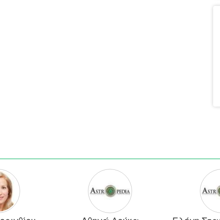
ορινθίου
Αθηνά Δούκα
Ελένη Στα