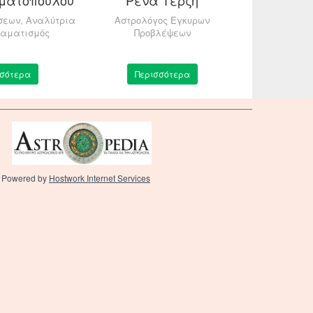
σεων, Αναλύτρια
Αστρολόγος Εγκυρων
Αστρολογία,
ραματισμός
Προβλέψεων
Χαλδαϊκή
Κα
σσότερα
Περισσότερα
Περ
Powered by
Hostwork Internet Services