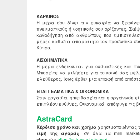
ΚΑΡΚΙΝΟΣ
Η μέρα σου δίνει την ευκαιρία να ξεφύγε
πνευματικούς ή νοητικούς σου ορίζοντες. Σκέ
καθοδήγηση από ανθρώπους που εμπιστεύεσ
μέρες καθιστά απαραίτητο τον προσωπικό σ
Κύπρο.
ΑΙΣΘΗΜΑΤΙΚΑ
Η μέρα ενδείκνυται για ουσιαστικές και π
Μπορείτε να μιλήσετε για το κοινό σας μέλ
ελεύθερος, ίσως έρθει μια επαφή από απόστα
ΕΠΑΓΓΕΛΜΑΤΙΚΑ & ΟΙΚΟΝΟΜΙΚΑ
Στην εργασία, η πειθαρχία και η οργάνωση ε
επιπλέον ευθύνες. Οικονομικά, απόφυγε τις β
AstraCard
Κέρδισε χρόνο και χρήμα
χρησιμοποιώντας 
τιμή της αγοράς
, σε όλα τα mini mark
shop
στο
https://astracard.gr/shop/