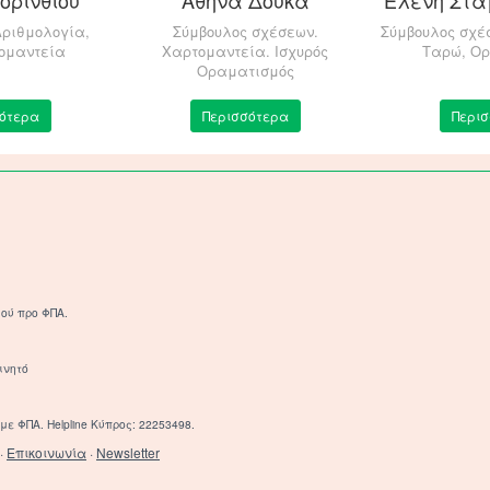
ριθμολογία,
Σύμβουλος σχέσεων.
Σύμβουλος σχέ
ομαντεία
Χαρτομαντεία. Ισχυρός
Ταρώ, Ο
Οραματισμός
ότερα
Περισσότερα
Περι
ού προ ΦΠΑ.
ινητό
με ΦΠΑ. Helpline Κύπρος: 22253498.
·
Επικοινωνία
·
Newsletter