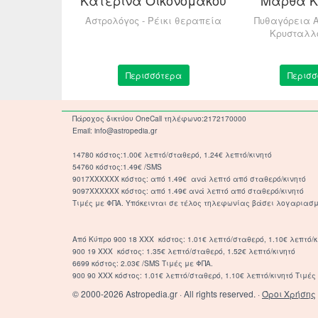
ούλου
Αστρολόγος - Ρέικι θεραπεία
Πυθαγόρεια Α
Κρυσταλλ
ρολογίας &
τείας
τερα
Περισσότερα
Περισσ
Πάροχος δικτύου OneCall τηλέφωνο:2172170000
Email: info@astropedia.gr
14780 κόστος:1.00€ λεπτό/σταθερό, 1.24€ λεπτό/κινητό
54760 κόστος:1.49€ /SMS
9017XXXXXX κόστος: από 1.49€ ανά λεπτό από σταθερό/κινητό
9097XXXXXX κόστος: από 1.49€ ανά λεπτό από σταθερό/κινητό
Τιμές με ΦΠΑ. Υπόκεινται σε τέλος τηλεφωνίας βάσει λογαριασμ
Από Κύπρο 900 18 ΧΧΧ κόστος: 1.01€ λεπτό/σταθερό, 1.10€ λεπτό/κ
900 19 ΧΧΧ κόστος: 1.35€ λεπτό/σταθερό, 1.52€ λεπτό/κινητό
6699 κόστος: 2.03€ /SMS Τιμές με ΦΠΑ.
900 90 XXX κόστος: 1.01€ λεπτό/σταθερό, 1.10€ λεπτό/κινητό Τιμές 
© 2000-2026 Astropedia.gr · All rights reserved. ·
Όροι Χρήσης