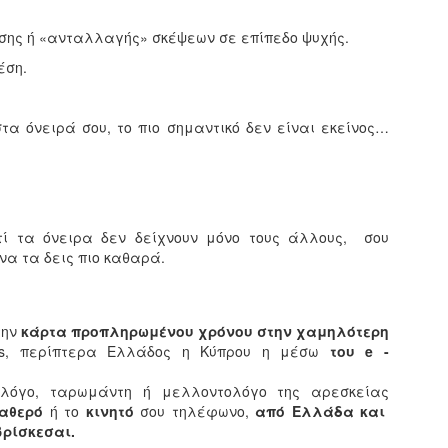
σης ή «ανταλλαγής» σκέψεων σε επίπεδο ψυχής.
έση.
α όνειρά σου, το πιο σημαντικό δεν είναι εκείνος…
ατί τα όνειρα δεν δείχνουν μόνο τους άλλους, σου
να τα δεις πιο καθαρά.
την
κάρτα προπληρωμένου χρόνου στην χαμηλότερη
ets, περίπτερα Ελλάδος η Κύπρου η μέσω
του e -
λόγο, ταρωμάντη ή μελλοντολόγο της αρεσκείας
ταθερό
ή το
κινητό
σου τηλέφωνο,
από Ελλάδα και
 βρίσκεσαι.