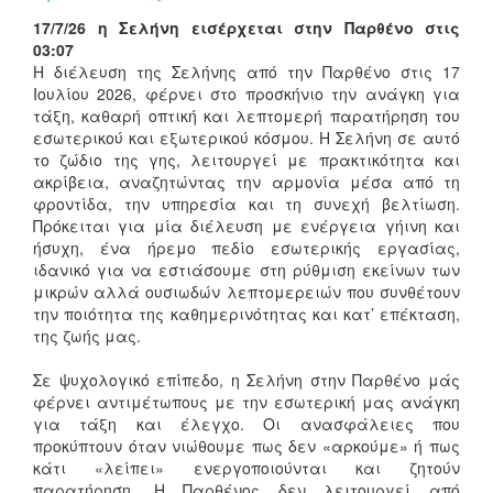
17/7/26 η Σελήνη εισέρχεται στην Παρθένο στις
03:07
Η διέλευση της Σελήνης από την Παρθένο στις 17
Ιουλίου 2026, φέρνει στο προσκήνιο την ανάγκη για
τάξη, καθαρή οπτική και λεπτομερή παρατήρηση του
εσωτερικού και εξωτερικού κόσμου. Η Σελήνη σε αυτό
το ζώδιο της γης, λειτουργεί με πρακτικότητα και
ακρίβεια, αναζητώντας την αρμονία μέσα από τη
φροντίδα, την υπηρεσία και τη συνεχή βελτίωση.
Πρόκειται για μία διέλευση με ενέργεια γήινη και
ήσυχη, ένα ήρεμο πεδίο εσωτερικής εργασίας,
ιδανικό για να εστιάσουμε στη ρύθμιση εκείνων των
μικρών αλλά ουσιωδών λεπτομερειών που συνθέτουν
την ποιότητα της καθημερινότητας και κατ’ επέκταση,
της ζωής μας.
Σε ψυχολογικό επίπεδο, η Σελήνη στην Παρθένο μάς
φέρνει αντιμέτωπους με την εσωτερική μας ανάγκη
για τάξη και έλεγχο. Οι ανασφάλειες που
προκύπτουν όταν νιώθουμε πως δεν «αρκούμε» ή πως
κάτι «λείπει» ενεργοποιούνται και ζητούν
παρατήρηση. Η Παρθένος δεν λειτουργεί από