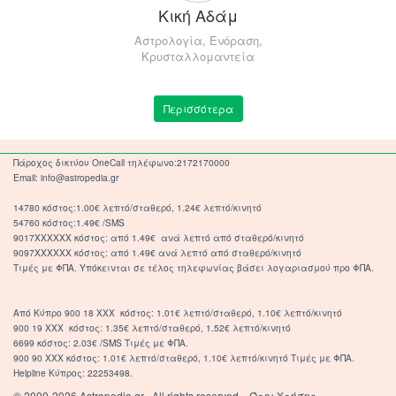
Κική Αδάμ
Αστρολογία, Ενόραση,
Κρυσταλλομαντεία
Περισσότερα
Πάροχος δικτύου OneCall τηλέφωνο:2172170000
Email: info@astropedia.gr
14780 κόστος:1.00€ λεπτό/σταθερό, 1.24€ λεπτό/κινητό
54760 κόστος:1.49€ /SMS
9017XXXXXX κόστος: από 1.49€ ανά λεπτό από σταθερό/κινητό
9097XXXXXX κόστος: από 1.49€ ανά λεπτό από σταθερό/κινητό
Τιμές με ΦΠΑ. Υπόκεινται σε τέλος τηλεφωνίας βάσει λογαριασμού προ ΦΠΑ.
Από Κύπρο 900 18 ΧΧΧ κόστος: 1.01€ λεπτό/σταθερό, 1.10€ λεπτό/κινητό
900 19 ΧΧΧ κόστος: 1.35€ λεπτό/σταθερό, 1.52€ λεπτό/κινητό
6699 κόστος: 2.03€ /SMS Τιμές με ΦΠΑ.
900 90 XXX κόστος: 1.01€ λεπτό/σταθερό, 1.10€ λεπτό/κινητό Τιμές με ΦΠΑ.
Helpline Κύπρος: 22253498.
© 2000-2026 Astropedia.gr · All rights reserved. ·
Όροι Χρήσης
·