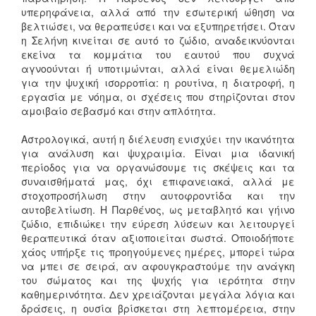
υπερηφάνεια, αλλά από την εσωτερική ώθηση να
βελτιώσει, να θεραπεύσει και να εξυπηρετήσει. Όταν
η Σελήνη κινείται σε αυτό το ζώδιο, αναδεικνύονται
εκείνα τα κομμάτια του εαυτού που συχνά
αγνοούνται ή υποτιμώνται, αλλά είναι θεμελιώδη
για την ψυχική ισορροπία: η ρουτίνα, η διατροφή, η
εργασία με νόημα, οι σχέσεις που στηρίζονται στον
αμοιβαίο σεβασμό και στην απλότητα.
Αστρολογικά, αυτή η διέλευση ενισχύει την ικανότητα
για ανάλυση και ψυχραιμία. Είναι μια ιδανική
περίοδος για να οργανώσουμε τις σκέψεις και τα
συναισθήματά μας, όχι επιφανειακά, αλλά με
στοχοπροσήλωση στην αυτοφροντίδα και την
αυτοβελτίωση. Η Παρθένος, ως μεταβλητό και γήινο
ζώδιο, επιδιώκει την εύρεση λύσεων και λειτουργεί
θεραπευτικά όταν αξιοποιείται σωστά. Οποιοδήποτε
χάος υπήρξε τις προηγούμενες ημέρες, μπορεί τώρα
να μπει σε σειρά, αν αφουγκραστούμε την ανάγκη
του σώματος και της ψυχής για ιερότητα στην
καθημερινότητα. Δεν χρειάζονται μεγάλα λόγια και
δράσεις, η ουσία βρίσκεται στη λεπτομέρεια, στην