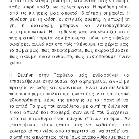
μέσα στην καθημερινότητα, καλώντας μας να δούμε
κάθε μικρή πράξη ως τελετουργία. Η πρόθεση πίσω
από τις κινήσεις μας αποκτά ιδιαίτερη σημασία. Η
σύνδεση με τη φύση, οι στιγμές σιωπής, η επαφή τη
γη, η διατροφή, μπορούν να λειτουργήσουν
μεταμορφωτικά. Η Παρθένος μας υπενθυμίζει ότι η
πνευματική πορεία δεν βρίσκεται μόνο στις υψηλές
σφαίρες, αλλά και στο πώς πλένουμε τα χέρια μας,
το σώμα μας, πως σκεφτόμαστε, πως εκφραζόμαστε,
πως ακούμε έναν άνθρωπο, πως τακτοποιούμε έναν
χώρο.
Η Σελήνη στην Παρθένο μάς ενθαρρύνει να
επιστρέψουμε στην ουσία, όχι αφηρημένα, αλλά με
πράξεις γείωσης και φροντίδας. Είναι μια διέλευση
που προσφέρει πολύτιμες ευκαιρίες για εσωτερική
εξισορρόπηση, μέσω της επαφής με το πρακτικό και
το απλό. Το φως που αναδύεται με αυτή τη διέλευση,
είναι απαλό και σταθερό, σαν αυτό που διαχέεται
από τα παράθυρα ενός ήσυχου σπιτιού το πρωί. Αν
επιτρέψουμε στον εαυτό μας να καθαρίσει τον
εσωτερικό του χώρο από το περιττό και να σταθεί στη
σιωπή της απλότητας, τότε ίσως ανακαλύψουμε πως η