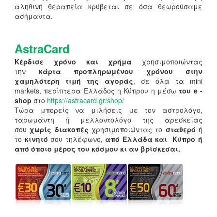
αληθινή θεραπεία κρύβεται σε όσα θεωρούσαμε
ασήμαντα.
AstraCard
Κέρδισε χρόνο και χρήμα
χρησιμοποιώντας
την
κάρτα προπληρωμένου χρόνου στην
χαμηλότερη τιμή της αγοράς
, σε όλα τα mini
markets, περίπτερα Ελλάδος η Κύπρου η μέσω
του e -
shop
στο
https://astracard.gr/shop/
Τώρα μπορείς να μιλήσεις με τον αστρολόγο,
ταρωμάντη ή μελλοντολόγο της αρεσκείας
σου
χωρίς διακοπές
χρησιμοποιώντας το
σταθερό
ή
το
κινητό
σου τηλέφωνο,
από Ελλάδα και Κύπρο ή
από όποιο μέρος του κόσμου κι αν βρίσκεσαι.