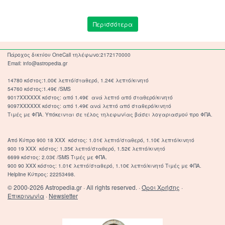
Περισσότερα
Πάροχος δικτύου OneCall τηλέφωνο:2172170000
Email: info@astropedia.gr
14780 κόστος:1.00€ λεπτό/σταθερό, 1.24€ λεπτό/κινητό
54760 κόστος:1.49€ /SMS
9017XXXXXX κόστος: από 1.49€ ανά λεπτό από σταθερό/κινητό
9097XXXXXX κόστος: από 1.49€ ανά λεπτό από σταθερό/κινητό
Τιμές με ΦΠΑ. Υπόκεινται σε τέλος τηλεφωνίας βάσει λογαριασμού προ ΦΠΑ.
Από Κύπρο 900 18 ΧΧΧ κόστος: 1.01€ λεπτό/σταθερό, 1.10€ λεπτό/κινητό
900 19 ΧΧΧ κόστος: 1.35€ λεπτό/σταθερό, 1.52€ λεπτό/κινητό
6699 κόστος: 2.03€ /SMS Τιμές με ΦΠΑ.
900 90 XXX κόστος: 1.01€ λεπτό/σταθερό, 1.10€ λεπτό/κινητό Τιμές με ΦΠΑ.
Helpline Κύπρος: 22253498.
© 2000-2026 Astropedia.gr · All rights reserved. ·
Όροι Χρήσης
·
Επικοινωνία
·
Newsletter