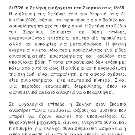
21/7/26 η Σελήνη εισέρχεται στο Σκορπιό στις 16:35
Η διέλευση της Σελήνης από τον Σκορπιό στις 21
Ιουλίου 2026, φέρνει στο προσκήνιο τις πιο βαθιές και
ασυνείδητες πτυχές του ψυχισμού. Η Σελήνη στο ζώδιο
του Σκορπιού, βρίσκεται σε θέση πτώσης,
ενεργοποιώντας εντάσεις, εσωτερικές προκλήσεις
αλλά και ευκαιρίες για μεταμόρφωση. Η ψυχική
ενέργεια γίνεται ιδιαίτερη, προκαλώντας ένα είδος
συναισθηματικής εσωστρέφειας και καθόδου στα
υπαρξιακά βάθη. Τίποτα επιφανειακό δεν ευδοκιμεί
κάτω από αυτό το φως. Η αλήθεια και η ενσωμάτωσή
της στη ζωή, είναι απαραίτητη, είτε αφορά σχέσεις,
είτε συναισθήματα, είτε εσωτερικά κίνητρα. Είναι
μια περίοδος εσωτερικής διερεύνησης, όπου το
φαινομενικά αθέατο αναζητά να αποκαλυφθεί.
Σε ψυχολογικό επίπεδο, η Σελήνη στον Σκορπιό
ανασύρει παλιά τραύματα, φόβους και μυστικά που
μπορεί να έχουν θαφτεί στο υποσυνείδητο. Οι
ψυχολογικοί μηχανισμοί άμυνας ενεργοποιούνται και
η επιθυμία για έλεγχο, συναισθηματική ασφάλεια ή
απόλυτη ένωση με κάποιον άλλο μπορεί να ενταθεί.