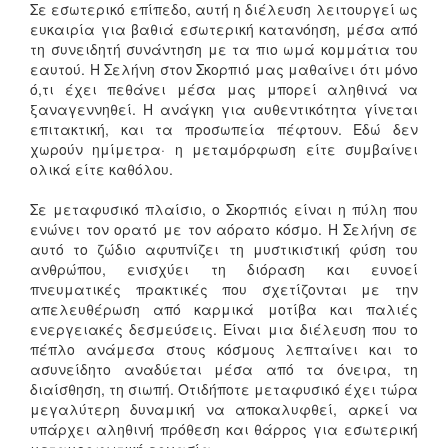
Σε εσωτερικό επίπεδο, αυτή η διέλευση λειτουργεί ως
ευκαιρία για βαθιά εσωτερική κατανόηση, μέσα από
τη συνειδητή συνάντηση με τα πιο ωμά κομμάτια του
εαυτού. Η Σελήνη στον Σκορπιό μας μαθαίνει ότι μόνο
ό,τι έχει πεθάνει μέσα μας μπορεί αληθινά να
ξαναγεννηθεί. Η ανάγκη για αυθεντικότητα γίνεται
επιτακτική, και τα προσωπεία πέφτουν. Εδώ δεν
χωρούν ημίμετρα· η μεταμόρφωση είτε συμβαίνει
ολικά είτε καθόλου.
Σε μεταφυσικό πλαίσιο, ο Σκορπιός είναι η πύλη που
ενώνει τον ορατό με τον αόρατο κόσμο. Η Σελήνη σε
αυτό το ζώδιο αφυπνίζει τη μυστικιστική φύση του
ανθρώπου, ενισχύει τη διόραση και ευνοεί
πνευματικές πρακτικές που σχετίζονται με την
απελευθέρωση από καρμικά μοτίβα και παλιές
ενεργειακές δεσμεύσεις. Είναι μια διέλευση που το
πέπλο ανάμεσα στους κόσμους λεπταίνει και το
ασυνείδητο αναδύεται μέσα από τα όνειρα, τη
διαίσθηση, τη σιωπή. Οτιδήποτε μεταφυσικό έχει τώρα
μεγαλύτερη δυναμική να αποκαλυφθεί, αρκεί να
υπάρχει αληθινή πρόθεση και θάρρος για εσωτερική