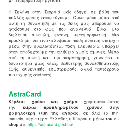
μεταμορφωτική εργασία.
Η Σελήνη στον Σκορπιό μάς οδηγεί σε βάθη που
πολλές φορές αποφεύγουμε. Όμως μόνο μέσα από
αυτή τη συνάντηση με τις σκιές μας μπορούμε να
φτάσουμε στο φως που αναγεννά. Είναι μια
διέλευση σιωπηλή, έντονη, μεταμορφωτική. Μια
πρόσκληση να ανακαλύψουμε πόση δύναμη υπάρχει
μέσα στην ευαλωτότητα, πόση ελευθερία υπάρχει
όταν αποδεχτούμε την αλήθεια χωρίς άμυνες. Μέσα
από τη σιωπή και την παρατήρηση, γεννιέται η
δυνατότητα μιας νέας, βαθύτερης συναισθηματικής
ζωής, αυθεντικής, εσωστρεφούς, αλλά ταυτόχρονα
πιο ισχυρής από ποτέ.
AstraCard
Κέρδισε χρόνο και χρήμα
χρησιμοποιώντας
την
κάρτα προπληρωμένου χρόνου στην
χαμηλότερη τιμή της αγοράς
, σε όλα τα mini
markets, περίπτερα Ελλάδος η Κύπρου η μέσω
του e -
shop
στο
https://astracard.gr/shop/