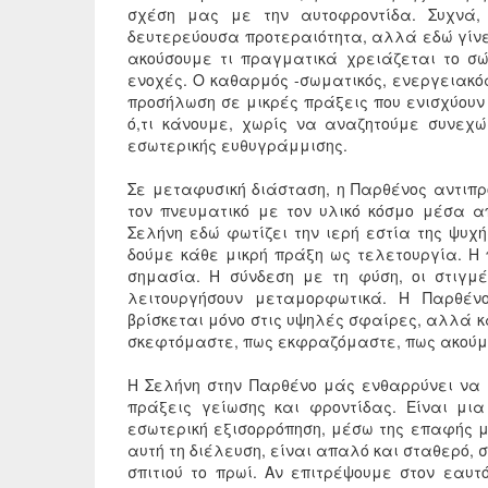
σχέση μας με την αυτοφροντίδα. Συχνά,
δευτερεύουσα προτεραιότητα, αλλά εδώ γίνετ
ακούσουμε τι πραγματικά χρειάζεται το σώ
ενοχές. Ο καθαρμός -σωματικός, ενεργειακός,
προσήλωση σε μικρές πράξεις που ενισχύουν
ό,τι κάνουμε, χωρίς να αναζητούμε συνεχ
εσωτερικής ευθυγράμμισης.
Σε μεταφυσική διάσταση, η Παρθένος αντιπρ
τον πνευματικό με τον υλικό κόσμο μέσα α
Σελήνη εδώ φωτίζει την ιερή εστία της ψυ
δούμε κάθε μικρή πράξη ως τελετουργία. Η 
σημασία. Η σύνδεση με τη φύση, οι στιγμ
λειτουργήσουν μεταμορφωτικά. Η Παρθένο
βρίσκεται μόνο στις υψηλές σφαίρες, αλλά κ
σκεφτόμαστε, πως εκφραζόμαστε, πως ακούμε
Η Σελήνη στην Παρθένο μάς ενθαρρύνει να
πράξεις γείωσης και φροντίδας. Είναι μι
εσωτερική εξισορρόπηση, μέσω της επαφής μ
αυτή τη διέλευση, είναι απαλό και σταθερό,
σπιτιού το πρωί. Αν επιτρέψουμε στον εαυ