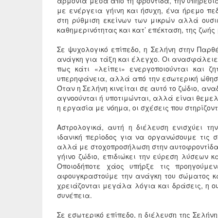
αρμονία μέσα από τη φροντίδα, την υπηρεσία
με ενέργεια γήινη και ήσυχη, ένα ήρεμο πε
στη ρύθμιση εκείνων των μικρών αλλά ουσι
καθημερινότητας και κατ’ επέκταση, της ζωής
Σε ψυχολογικό επίπεδο, η Σελήνη στην Παρ
ανάγκη για τάξη και έλεγχο. Οι ανασφάλειε
πως κάτι «λείπει» ενεργοποιούνται και ζ
υπερηφάνεια, αλλά από την εσωτερική ώθηση
Όταν η Σελήνη κινείται σε αυτό το ζώδιο, αν
αγνοούνται ή υποτιμώνται, αλλά είναι θεμελι
η εργασία με νόημα, οι σχέσεις που στηρίζον
Αστρολογικά, αυτή η διέλευση ενισχύει τη
ιδανική περίοδος για να οργανώσουμε τις 
αλλά με στοχοπροσήλωση στην αυτοφροντίδα 
γήινο ζώδιο, επιδιώκει την εύρεση λύσεων κ
Οποιοδήποτε χάος υπήρξε τις προηγούμε
αφουγκραστούμε την ανάγκη του σώματος κα
χρειάζονται μεγάλα λόγια και δράσεις, η ου
συνέπεια.
Σε εσωτερικό επίπεδο, η διέλευση της Σελή