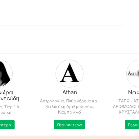
νώρα
Athan
Ναυ
ντινίδη
Αστρολογία, Πυθαγόρεια και
ΤΑΡΩ - Α
Χαλδαϊκή Αριθμολογία,
ΑΡΙΘΜΟΛΟΓΙ
α, Ταρώ &
Καμπαλλά
ΚΡΥΣΤΑΛ
υσική
ότερα
Περισσότερα
Περι