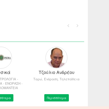
σικά
Τζούλιο Ανδρέου
Κατερίνα
ΣΤΡΟΛΟΓΙΑ -
Ταρώ, Ενόραση, Τηλεπάθεια
Αστρολόγος 
Α - ΕΝΟΡΑΣΗ -
ΛΟΜΑΝΤΕΙΑ
σσότερα
Περισσότερα
Περ