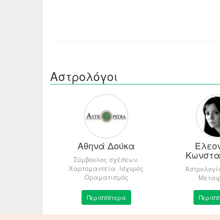
Αστρολόγοι
ρέτη
Αθηνά Δούκα
Ελεο
Κωνστα
- Αστρολογία
Σύμβουλος σχέσεων.
Χαρτομαντεία. Ισχυρός
Αστρολογί
Οραματισμός
Μεταφ
τερα
Περισσότερα
Περισσ