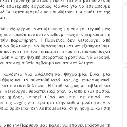
 και τη συνεχή βελτίωση. Πρόκειται για μία διέλευση
δίο εσωτερικής εργασίας, ιδανικό για να εστιάσουμε
ωδών λεπτομερειών που συνθέτουν την ποιότητα της
 μας.
θένο μάς φέρνει αντιμέτωπους με την εσωτερική μας
ς που προκύπτουν όταν νιώθουμε πως δεν «αρκούμε» ή
ητούν παρατήρηση. Η Παρθένος δεν λειτουργεί από
 να βελτιώσει, να θεραπεύσει και να εξυπηρετήσει.
αδεικνύονται εκείνα τα κομμάτια του εαυτού που συχνά
ώδη για την ψυχική ισορροπία: η ρουτίνα, η διατροφή,
ται στον αμοιβαίο σεβασμό και στην απλότητα.
ν ικανότητα για ανάλυση και ψυχραιμία. Είναι μια
σκέψεις και τα συναισθήματά μας, όχι επιφανειακά,
και την αυτοβελτίωση. Η Παρθένος, ως μεταβλητό και
αι λειτουργεί θεραπευτικά όταν αξιοποιείται σωστά.
νες ημέρες, μπορεί τώρα να μπει σε σειρά, αν
ι της ψυχής για ιερότητα στην καθημερινότητα. Δεν
σία βρίσκεται στη λεπτομέρεια, στην ησυχία και στη
νης από την Παρθένο μας καλεί να επανεξετάσουμε τη