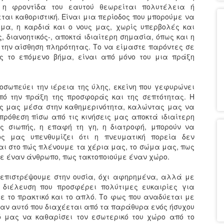
 η φροντίδα του εαυτού θεωρείται πολυτέλεια ή
αι καθοριστική. Είναι μια περίοδος που μπορούμε να
μα, η καρδιά και ο νους μας, χωρίς υπερβολές και
 διανοητικός-, αποκτά ιδιαίτερη σημασία, όπως και η
 την αίσθηση πληρότητας. Το να είμαστε παρόντες σε
ώς το επόμενο βήμα, είναι από μόνο του μια πράξη
οσωπεύει την ιέρεια της ύλης, εκείνη που γεφυρώνει
πό την πράξη της προσφοράς και της σεπτότητας. Η
χής μας μέσα στην καθημερινότητα, καλώντας μας να
πρόθεση πίσω από τις κινήσεις μας αποκτά ιδιαίτερη
ές σιωπής, η επαφή τη γη, η διατροφή, μπορούν να
ς μας υπενθυμίζει ότι η πνευματική πορεία δεν
αι στο πώς πλένουμε τα χέρια μας, το σώμα μας, πως
 έναν άνθρωπο, πως τακτοποιούμε έναν χώρο.
 επιστρέψουμε στην ουσία, όχι αφηρημένα, αλλά με
α διέλευση που προσφέρει πολύτιμες ευκαιρίες για
ε το πρακτικό και το απλό. Το φως που αναδύεται με
 σαν αυτό που διαχέεται από τα παράθυρα ενός ήσυχου
τό μας να καθαρίσει τον εσωτερικό του χώρο από το