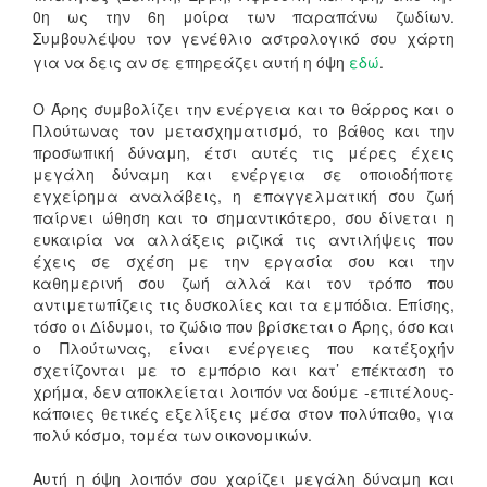
0η ως την 6η μοίρα των παραπάνω ζωδίων.
Συμβουλέψου τον γενέθλιο αστρολογικό σου χάρτη
για να δεις αν σε επηρεάζει αυτή η όψη
εδώ
.
Ο Άρης συμβολίζει την ενέργεια και το θάρρος και ο
Πλούτωνας τον μετασχηματισμό, το βάθος και την
προσωπική δύναμη, έτσι αυτές τις μέρες έχεις
μεγάλη δύναμη και ενέργεια σε οποιοδήποτε
εγχείρημα αναλάβεις, η επαγγελματική σου ζωή
παίρνει ώθηση και το σημαντικότερο, σου δίνεται η
ευκαιρία να αλλάξεις ριζικά τις αντιλήψεις που
έχεις σε σχέση με την εργασία σου και την
καθημερινή σου ζωή αλλά και τον τρόπο που
αντιμετωπίζεις τις δυσκολίες και τα εμπόδια. Επίσης,
τόσο οι Δίδυμοι, το ζώδιο που βρίσκεται ο Άρης, όσο και
ο Πλούτωνας, είναι ενέργειες που κατέξοχήν
σχετίζονται με το εμπόριο και κατ’ επέκταση το
χρήμα, δεν αποκλείεται λοιπόν να δούμε -επιτέλους-
κάποιες θετικές εξελίξεις μέσα στον πολύπαθο, για
πολύ κόσμο, τομέα των οικονομικών.
Αυτή η όψη λοιπόν σου χαρίζει μεγάλη δύναμη και