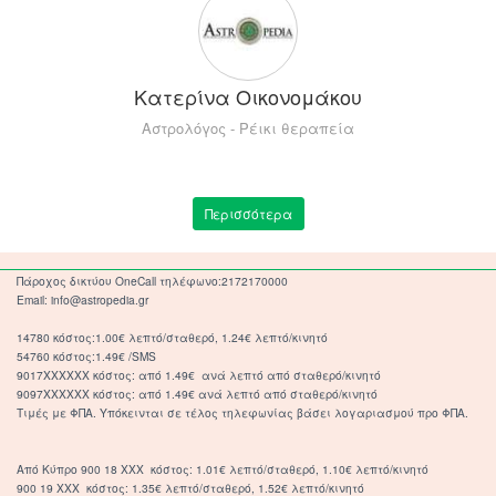
Κατερίνα Οικονομάκου
Αστρολόγος - Ρέικι θεραπεία
Περισσότερα
Πάροχος δικτύου OneCall τηλέφωνο:2172170000
Email: info@astropedia.gr
14780 κόστος:1.00€ λεπτό/σταθερό, 1.24€ λεπτό/κινητό
54760 κόστος:1.49€ /SMS
9017XXXXXX κόστος: από 1.49€ ανά λεπτό από σταθερό/κινητό
9097XXXXXX κόστος: από 1.49€ ανά λεπτό από σταθερό/κινητό
Τιμές με ΦΠΑ. Υπόκεινται σε τέλος τηλεφωνίας βάσει λογαριασμού προ ΦΠΑ.
Από Κύπρο 900 18 ΧΧΧ κόστος: 1.01€ λεπτό/σταθερό, 1.10€ λεπτό/κινητό
900 19 ΧΧΧ κόστος: 1.35€ λεπτό/σταθερό, 1.52€ λεπτό/κινητό