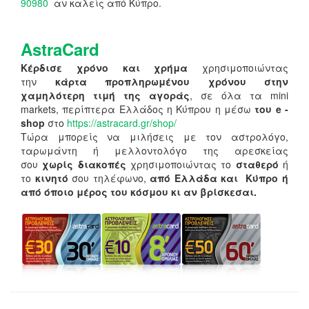
90980
αν καλείς από Κύπρο.
AstraCard
Κέρδισε χρόνο και χρήμα
χρησιμοποιώντας
την
κάρτα προπληρωμένου χρόνου στην
χαμηλότερη τιμή της αγοράς
, σε όλα τα mini
markets, περίπτερα Ελλάδος η Κύπρου η μέσω
του e -
shop
στο
https://astracard.gr/shop/
Τώρα μπορείς να μιλήσεις με τον αστρολόγο,
ταρωμάντη ή μελλοντολόγο της αρεσκείας
σου
χωρίς διακοπές
χρησιμοποιώντας το
σταθερό
ή
το
κινητό
σου τηλέφωνο,
από Ελλάδα και Κύπρο ή
από όποιο μέρος του κόσμου κι αν βρίσκεσαι.