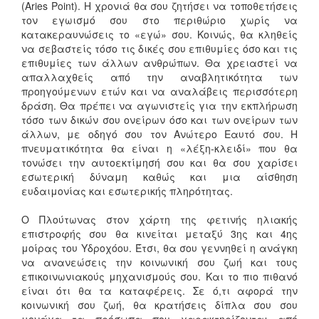
(Aries Point). Η χρονιά θα σου ζητήσει να τοποθετήσεις
τον εγωισμό σου στο περιθώριο χωρίς να
κατακεραυνώσεις το «εγώ» σου. Κοινώς, θα κληθείς
να σεβαστείς τόσο τις δικές σου επιθυμίες όσο και τις
επιθυμίες των άλλων ανθρώπων. Θα χρειαστεί να
απαλλαχθείς από την αναβλητικότητα των
προηγούμενων ετών και να αναλάβεις περισσότερη
δράση. Θα πρέπει να αγωνιστείς για την εκπλήρωση
τόσο των δικών σου ονείρων όσο και των ονείρων των
άλλων, με οδηγό σου τον Ανώτερο Εαυτό σου. Η
πνευματικότητα θα είναι η «λέξη-κλειδί» που θα
τονώσει την αυτοεκτίμησή σου και θα σου χαρίσει
εσωτερική δύναμη καθώς και μια αίσθηση
ευδαιμονίας και εσωτερικής πληρότητας.
Ο Πλούτωνας στον χάρτη της φετινής ηλιακής
επιστροφής σου θα κινείται μεταξύ 3ης και 4ης
μοίρας του Υδροχόου. Έτσι, θα σου γεννηθεί η ανάγκη
να ανανεώσεις την κοινωνική σου ζωή και τους
επικοινωνιακούς μηχανισμούς σου. Και το πιο πιθανό
είναι ότι θα τα καταφέρεις. Σε ό,τι αφορά την
κοινωνική σου ζωή, θα κρατήσεις δίπλα σου σου
μονάχα τα πρόσωπα που χαρακτηρίζονται από