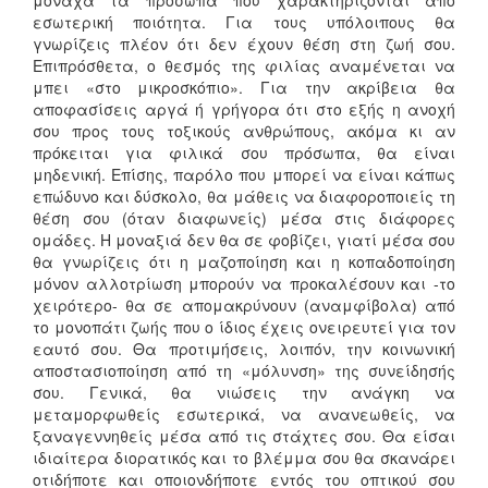
εσωτερική ποιότητα. Για τους υπόλοιπους θα
γνωρίζεις πλέον ότι δεν έχουν θέση στη ζωή σου.
Επιπρόσθετα, ο θεσμός της φιλίας αναμένεται να
μπει «στο μικροσκόπιο». Για την ακρίβεια θα
αποφασίσεις αργά ή γρήγορα ότι στο εξής η ανοχή
σου προς τους τοξικούς ανθρώπους, ακόμα κι αν
πρόκειται για φιλικά σου πρόσωπα, θα είναι
μηδενική. Επίσης, παρόλο που μπορεί να είναι κάπως
επώδυνο και δύσκολο, θα μάθεις να διαφοροποιείς τη
θέση σου (όταν διαφωνείς) μέσα στις διάφορες
ομάδες. Η μοναξιά δεν θα σε φοβίζει, γιατί μέσα σου
θα γνωρίζεις ότι η μαζοποίηση και η κοπαδοποίηση
μόνον αλλοτρίωση μπορούν να προκαλέσουν και -το
χειρότερο- θα σε απομακρύνουν (αναμφίβολα) από
το μονοπάτι ζωής που ο ίδιος έχεις ονειρευτεί για τον
εαυτό σου. Θα προτιμήσεις, λοιπόν, την κοινωνική
αποστασιοποίηση από τη «μόλυνση» της συνείδησής
σου. Γενικά, θα νιώσεις την ανάγκη να
μεταμορφωθείς εσωτερικά, να ανανεωθείς, να
ξαναγεννηθείς μέσα από τις στάχτες σου. Θα είσαι
ιδιαίτερα διορατικός και το βλέμμα σου θα σκανάρει
οτιδήποτε και οποιονδήποτε εντός του οπτικού σου