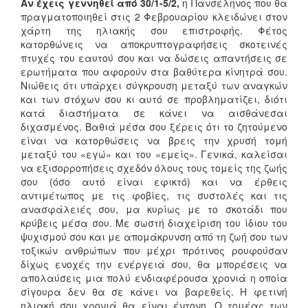
Αν έχεις γεννηθεί από 30/1-5/2,
η Πανσέληνος που θα
πραγματοποιηθεί στις 2 Φεβρουαρίου κλειδώνει στον
χάρτη της ηλιακής σου επιστροφής. Φέτος
κατορθώνεις να αποκρυπτογραφήσεις σκοτεινές
πτυχές του εαυτού σου και να δώσεις απαντήσεις σε
ερωτήματα που αφορούν στα βαθύτερα κίνητρά σου.
Νιώθεις ότι υπάρχει σύγκρουση μεταξύ των αναγκών
και των στόχων σου κι αυτό σε προβληματίζει, διότι
κατά διαστήματα σε κάνει να αισθάνεσαι
διχασμένος. Βαθιά μέσα σου ξέρεις ότι το ζητούμενο
είναι να κατορθώσεις να βρεις την χρυσή τομή
μεταξύ του «εγώ» και του «εμείς». Γενικά, καλείσαι
να εξισορροπήσεις σχεδόν όλους τους τομείς της ζωής
σου (όσο αυτό είναι εφικτό) και να έρθεις
αντιμέτωπος με τις φοβίες, τις συστολές και τις
ανασφάλειές σου, μα κυρίως με το σκοτάδι που
κρύβεις μέσα σου. Με σωστή διαχείριση του ίδιου του
ψυχισμού σου και με απομάκρυνση από τη ζωή σου των
τοξικών ανθρώπων που μέχρι πρότινος ρουφούσαν
δίχως ενοχές την ενέργειά σου, θα μπορέσεις να
απολαύσεις μια πολύ ενδιαφέρουσα χρονιά η οποία
σίγουρα δεν θα σε κάνει να βαρεθείς. Η φετινή
ηλιακή σου χρονιά θα είναι έντονη. Ο τομέας των