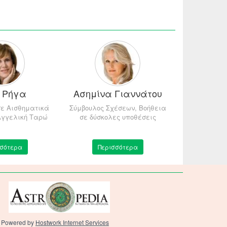
 Ρήγα
Ασημίνα Γιαννάτου
Εύα Ι
σε Αισθηματικά
Σύμβουλος Σχέσεων, Bοήθεια
Αγγελική Τα
Αγγελική Ταρώ
σε δύσκολες υποθέσεις
Ισχυρός
σσότερα
Περισσότερα
Περ
Powered by
Hostwork Internet Services