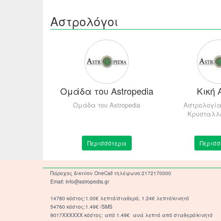
Αστρολόγοι
ικά
Ομάδα του Astropedia
Κική
ΟΛΟΓΙΑ -
Ομάδα του Astropedia
Αστρολογία
 ΕΝΟΡΑΣΗ -
Κρυσταλλ
ΜΑΝΤΕΙΑ
τερα
Περισσότερα
Περισσ
Πάροχος δικτύου OneCall τηλέφωνο:2172170000
Email: info@astropedia.gr
14780 κόστος:1.00€ λεπτό/σταθερό, 1.24€ λεπτό/κινητό
54760 κόστος:1.49€ /SMS
9017XXXXXX κόστος: από 1.49€ ανά λεπτό από σταθερό/κινητό