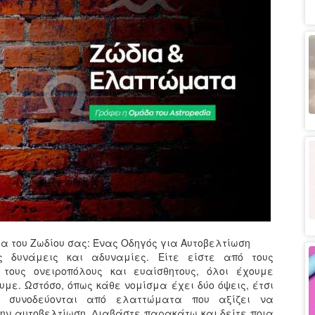
ία του Ζωδίου σας: Ένας Οδηγός για Αυτοβελτίωση
ς δυνάμεις και αδυναμίες. Είτε είστε από τους
 τους ονειροπόλους και ευαίσθητους, όλοι έχουμε
με. Ωστόσο, όπως κάθε νομίσμα έχει δύο όψεις, έτσι
 συνοδεύονται από ελαττώματα που αξίζει να
ην αυτοβελτίωση. Διαβάστε παρακάτω και δείτε ποια