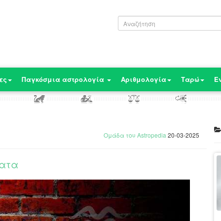
ες
Παγκόσμια αστρολογία
Αριθμολογία
Ταρώ
Ε
Ομάδα του Astropedia
20-03-2025
ματα