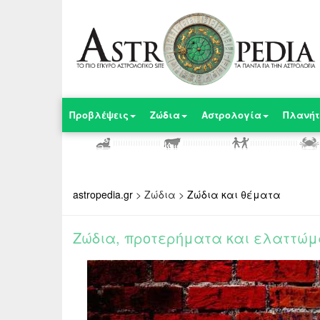
Προβλέψεις
Ζώδια
Αστρολογία
Πλανήτ
astropedia.gr
>
Ζώδια
>
Ζώδια και θέματα
Ζώδια, προτερήματα και ελαττώ