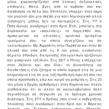
μήνα, χαρακτηρίζεσαι από έντονες σεξουαλικές
επιθυμίες. Απλά, βγες από το καβούκι σου και
διεκδίκησε τα θέλω σου. Επιπλέον, υπάρχει στην άκρη
του μυαλού σου μια σκέψη για κάτι δημιουργικό αλλά
ανησυχείς μήπως δεν τα καταφέρεις. Στις 7/7 ο
Ποσειδώνας αναδρομεί στον Κριό. Έτσι, μπαίνεις στη
διαδικασία να «σκαλίσεις» το παρελθόν σου,
προκειμένου να επιλύσεις οριστικά ορισμένα
τραύματά σου, τα οποία συνεχίζουν να σε
ταλαιπωρούν. Με Αφροδίτη στην Παρθένο και στον 9ο
ηλιακό σου οίκο από τις 9 του μήνα, ευνοούνται
θέματα σπουδών, διεύρυνσης πνευματικών οριζόντων
και μακρινών ταξιδιών. Στις 22/7 ο Ήλιος εισέρχεται
στον Λέοντα και σου δίνει τη δυνατότητα να
διευθετήσεις ένα ζήτημα το οποίο αφορά είτε σε μια
κληρονομιά είτε σε μια ληξιπρόθεσμη οφειλή σου την
οποία προσπαθείς εδώ και καιρό να ρυθμίσεις. Στις 23
του μήνα ο Ερμής ορθοδρομεί στον Καρκίνο και πλέον
αισθάνεσαι ότι οι άλλοι σε καταλαβαίνουν πολύ
περισσότερο σε σύγκριση με το πρότερο χρονικό
διάστημα. Στις 27/7 ο Κρόνος (που είναι ο κυβερνήτης
πλανήτης σου) αναδρομεί στον Κριό και ο Βόρειος
Δεσμός της Σελήνης εισέρχεται στον Υδροχόο.