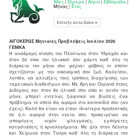
Χθες
|
Σήμερα
|
Αύριο
|
Εβδομάδα
|
Μήνας
|
Έτος
Επίλεξε άλλο Ζώδιο
ΑΙΓΟΚΕΡΩΣ Μηνιαίες Προβλέψεις Ιουλίου 2026
ΓΕΝΙΚΑ
Η ανάδρομη κίνηση του Πλούτωνα στον Υδροχόο και
στον 2ο οίκο του ηλιακού σου χάρτη καθ’ όλη τη
διάρκεια του μήνα σου φέρνει φόβους οι οποίοι
σχετίζονται με την οικονομική σου ζωή. Καλείσαι,
λοιπόν, να αλλάξεις τους τρόπους διαχείρισης των
ταμειακών διαθεσίμων σου. Με Άρη και Ουρανό στους
Διδύμους και στον 6ο ηλιακό σου οίκο κι αυτόν τον
μήνα, μπορεί εντελώς ξαφνικά να βιώσεις ένα
πρόβλημα το οποίο θα αφορά στο κατοικίδιό σου (αν
έχεις). Καλό θα είναι να είσαι ιδιαίτερα προσεκτικός
σε ό,τι αφορά στην υγεία σου, προκειμένου να
αποφύγεις τυχόν φλεγμονές, εμπύρετες
καταστάσεις ή κρυολογήματα. Με Δία στον Λέοντα
και Χείρωνα στον Ταύρο καθ’ όλη τη διάρκεια του