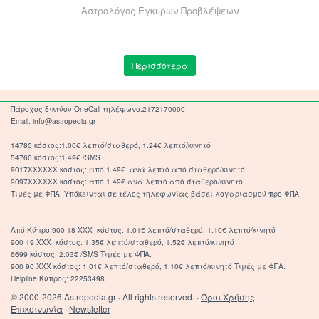
Αστρολόγος Εγκυρων Προβλέψεων
Περισσότερα
Πάροχος δικτύου OneCall τηλέφωνο:2172170000
Email: info@astropedia.gr
14780 κόστος:1.00€ λεπτό/σταθερό, 1.24€ λεπτό/κινητό
54760 κόστος:1.49€ /SMS
9017XXXXXX κόστος: από 1.49€ ανά λεπτό από σταθερό/κινητό
9097XXXXXX κόστος: από 1.49€ ανά λεπτό από σταθερό/κινητό
Τιμές με ΦΠΑ. Υπόκεινται σε τέλος τηλεφωνίας βάσει λογαριασμού προ ΦΠΑ.
Από Κύπρο 900 18 ΧΧΧ κόστος: 1.01€ λεπτό/σταθερό, 1.10€ λεπτό/κινητό
900 19 ΧΧΧ κόστος: 1.35€ λεπτό/σταθερό, 1.52€ λεπτό/κινητό
6699 κόστος: 2.03€ /SMS Τιμές με ΦΠΑ.
900 90 XXX κόστος: 1.01€ λεπτό/σταθερό, 1.10€ λεπτό/κινητό Τιμές με ΦΠΑ.
Helpline Κύπρος: 22253498.
© 2000-2026 Astropedia.gr · All rights reserved. ·
Όροι Χρήσης
·
Επικοινωνία
·
Newsletter