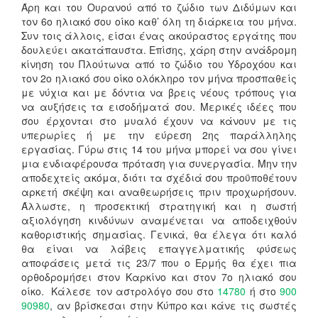
Άρη και του Ουρανού από το ζώδιο των Διδύμων και
τον 6ο ηλιακό σου οίκο καθ’ όλη τη διάρκεια του μήνα.
Συν τοις άλλοις, είσαι ένας ακούραστος εργάτης που
δουλεύει ακατάπαυστα. Επίσης, χάρη στην ανάδρομη
κίνηση του Πλούτωνα από το ζώδιο του Υδροχόου και
τον 2ο ηλιακό σου οίκο ολόκληρο τον μήνα προσπαθείς
με νύχια και με δόντια να βρεις νέους τρόπους για
να αυξήσεις τα εισοδήματά σου. Μερικές ιδέες που
σου έρχονται στο μυαλό έχουν να κάνουν με τις
υπερωρίες ή με την εύρεση 2ης παράλληλης
εργασίας. Γύρω στις 14 του μήνα μπορεί να σου γίνει
μια ενδιαφέρουσα πρόταση για συνεργασία. Μην την
αποδεχτείς ακόμα, διότι τα σχέδιά σου προϋποθέτουν
αρκετή σκέψη και αναθεωρήσεις πριν προχωρήσουν.
Άλλωστε, η προσεκτική στρατηγική και η σωστή
αξιολόγηση κινδύνων αναμένεται να αποδειχθούν
καθοριστικής σημασίας. Γενικά, θα έλεγα ότι καλό
θα είναι να λάβεις επαγγελματικής φύσεως
αποφάσεις μετά τις 23/7 που ο Ερμής θα έχει πια
ορθοδρομήσει στον Καρκίνο και στον 7ο ηλιακό σου
οίκο. Κάλεσε τον αστρολόγο σου στο
14780
ή στο
900
90980
, αν βρίσκεσαι στην Κύπρο και κάνε τις σωστές