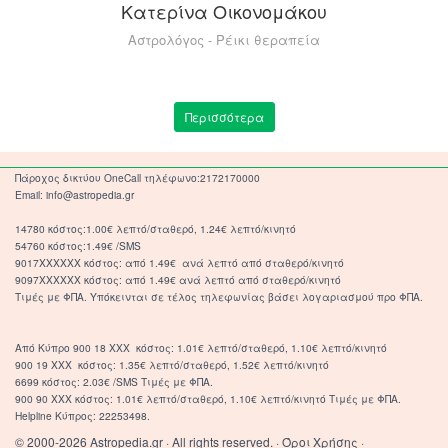
Κατερίνα Οικονομάκου
Αστρολόγος - Ρέικι θεραπεία
Περισσότερα
Πάροχος δικτύου OneCall τηλέφωνο:2172170000
Email: info@astropedia.gr
14780 κόστος:1.00€ λεπτό/σταθερό, 1.24€ λεπτό/κινητό
54760 κόστος:1.49€ /SMS
9017XXXXXX κόστος: από 1.49€ ανά λεπτό από σταθερό/κινητό
9097XXXXXX κόστος: από 1.49€ ανά λεπτό από σταθερό/κινητό
Τιμές με ΦΠΑ. Υπόκεινται σε τέλος τηλεφωνίας βάσει λογαριασμού προ ΦΠΑ.
Από Κύπρο 900 18 ΧΧΧ κόστος: 1.01€ λεπτό/σταθερό, 1.10€ λεπτό/κινητό
900 19 ΧΧΧ κόστος: 1.35€ λεπτό/σταθερό, 1.52€ λεπτό/κινητό
6699 κόστος: 2.03€ /SMS Τιμές με ΦΠΑ.
900 90 XXX κόστος: 1.01€ λεπτό/σταθερό, 1.10€ λεπτό/κινητό Τιμές με ΦΠΑ.
Helpline Κύπρος: 22253498.
© 2000-2026 Astropedia.gr · All rights reserved. ·
Όροι Χρήσης
·