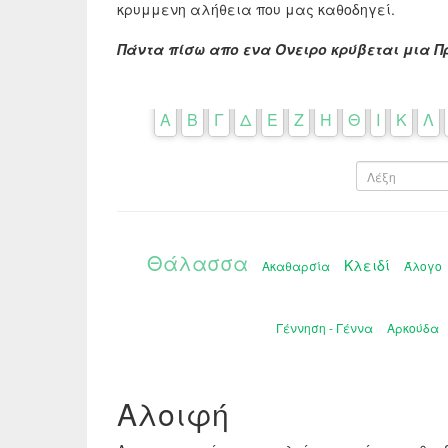
κρυμμενη αλήθεια που μας καθοδηγεί.
Πάντα πίσω απο ενα Όνειρο κρύβεται μια Π
Α
Β
Γ
Δ
Ε
Ζ
Η
Θ
Ι
Κ
Λ
Θάλασσα
Κλειδί
Ακαθαρσία
Άλογο
Γέννηση - Γέννα
Αρκούδα
Αλοιφή