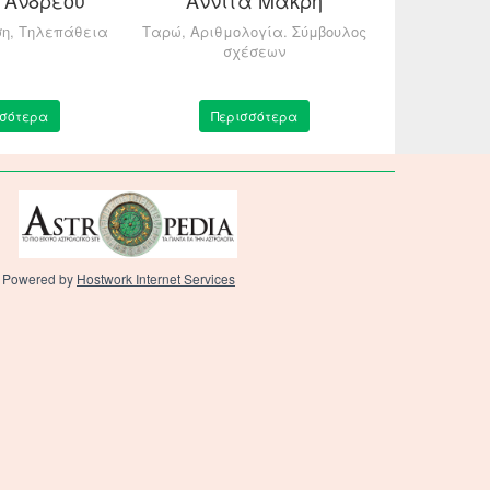
ση, Τηλεπάθεια
Ταρώ, Αριθμολογία. Σύμβουλος
Σύμβουλος Σ
σχέσεων
σε δύσκο
σσότερα
Περισσότερα
Περ
Powered by
Hostwork Internet Services