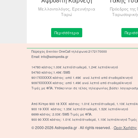
 Εγκυρων
Μελλοντολόγος, Ερευνήτρια
Πρόεδρος της
ψεων
Ταρώ
Ταρωσοφικής
τερα
Περισσότερα
Περισσ
Πάροχος δικτύου OneCall τηλέφωνο:2172170000
Email: info@astropedia.gr
14780 κόστος:1.00€ λεπτό/σταθερό, 1.24€ λεπτό/κινητό
54760 κόστος:1.49€ /SMS
9017XXXXXX κόστος: από 1.49€ ανά λεπτό από σταθερό/κινητό
9097XXXXXX κόστος: από 1.49€ ανά λεπτό από σταθερό/κινητό
Τιμές με ΦΠΑ. Υπόκεινται σε τέλος τηλεφωνίας βάσει λογαριασμ
Από Κύπρο 900 18 ΧΧΧ κόστος: 1.01€ λεπτό/σταθερό, 1.10€ λεπτό/κ
900 19 ΧΧΧ κόστος: 1.35€ λεπτό/σταθερό, 1.52€ λεπτό/κινητό
6699 κόστος: 2.03€ /SMS Τιμές με ΦΠΑ.
900 90 XXX κόστος: 1.01€ λεπτό/σταθερό, 1.10€ λεπτό/κινητό Τιμές 
© 2000-2026 Astropedia.gr · All rights reserved. ·
Όροι Χρήσης