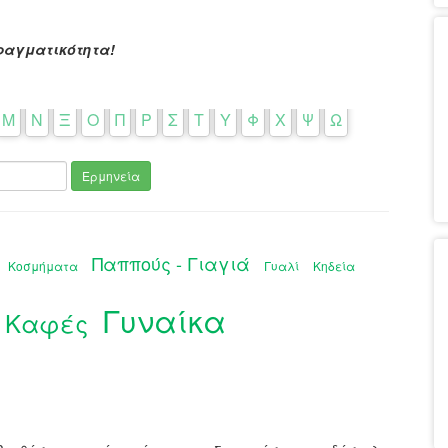
ραγματικότητα!
Μ
Ν
Ξ
Ο
Π
Ρ
Σ
Τ
Υ
Φ
Χ
Ψ
Ω
Ερμηνεία
Παππούς - Γιαγιά
Κοσμήματα
Γυαλί
Κηδεία
Γυναίκα
Καφές