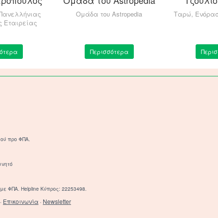
 Πανελλήνιας
Ομάδα του Astropedia
Ταρώ, Ενόρα
 Εταιρείας
ότερα
Περισσότερα
Περι
ού προ ΦΠΑ.
ινητό
με ΦΠΑ. Helpline Κύπρος: 22253498.
·
Επικοινωνία
·
Newsletter