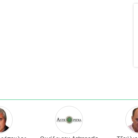
αρόπουλος
Ομάδα του Astropedia
Τζούλιο