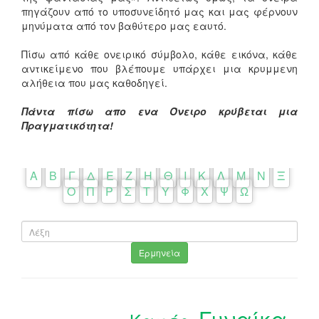
πηγάζουν από το υποσυνείδητό μας και μας φέρνουν
μηνύματα από τον βαθύτερο μας εαυτό.
Πίσω από κάθε ονειρικό σύμβολο, κάθε εικόνα, κάθε
αντικείμενο που βλέπουμε υπάρχει μια κρυμμενη
αλήθεια που μας καθοδηγεί.
Πάντα πίσω απο ενα Όνειρο κρύβεται μια
Πραγματικότητα!
Α
Β
Γ
Δ
Ε
Ζ
Η
Θ
Ι
Κ
Λ
Μ
Ν
Ξ
Ο
Π
Ρ
Σ
Τ
Υ
Φ
Χ
Ψ
Ω
Ερμηνεία
Γυναίκα