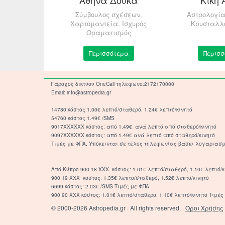
stropedia
Σύμβουλος σχέσεων.
Αστρολογία
Χαρτομαντεία. Ισχυρός
Κρυσταλλ
Οραματισμός
τερα
Περισσότερα
Περισσ
Πάροχος δικτύου OneCall τηλέφωνο:2172170000
Email: info@astropedia.gr
14780 κόστος:1.00€ λεπτό/σταθερό, 1.24€ λεπτό/κινητό
54760 κόστος:1.49€ /SMS
9017XXXXXX κόστος: από 1.49€ ανά λεπτό από σταθερό/κινητό
9097XXXXXX κόστος: από 1.49€ ανά λεπτό από σταθερό/κινητό
Τιμές με ΦΠΑ. Υπόκεινται σε τέλος τηλεφωνίας βάσει λογαριασμ
Από Κύπρο 900 18 ΧΧΧ κόστος: 1.01€ λεπτό/σταθερό, 1.10€ λεπτό/κ
900 19 ΧΧΧ κόστος: 1.35€ λεπτό/σταθερό, 1.52€ λεπτό/κινητό
6699 κόστος: 2.03€ /SMS Τιμές με ΦΠΑ.
900 90 XXX κόστος: 1.01€ λεπτό/σταθερό, 1.10€ λεπτό/κινητό Τιμές 
© 2000-2026 Astropedia.gr · All rights reserved. ·
Όροι Χρήσης