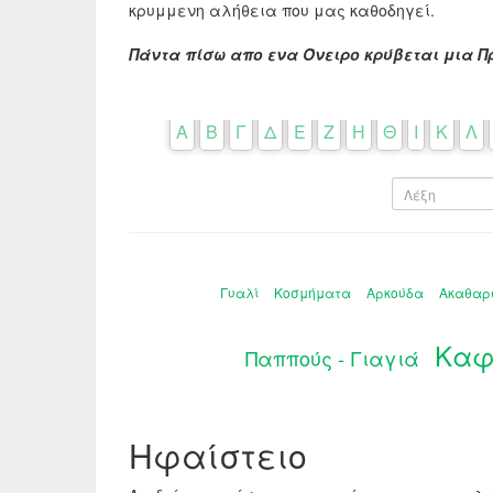
κρυμμενη αλήθεια που μας καθοδηγεί.
Πάντα πίσω απο ενα Όνειρο κρύβεται μια Π
Α
Β
Γ
Δ
Ε
Ζ
Η
Θ
Ι
Κ
Λ
Γυαλί
Κοσμήματα
Αρκούδα
Ακαθαρ
Καφ
Παππούς - Γιαγιά
Ηφαίστειο