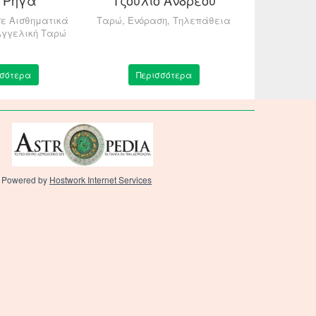
σε Αισθηματικά
Ταρώ, Ενόραση, Τηλεπάθεια
Μεταφυσικ
Αγγελική Ταρώ
σσότερα
Περισσότερα
Περ
Powered by
Hostwork Internet Services