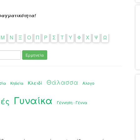
ραγματικότητα!
Μ
Ν
Ξ
Ο
Π
Ρ
Σ
Τ
Υ
Φ
Χ
Ψ
Ω
Ερμηνεία
Θάλασσα
Κλειδί
σία
Κηδεία
Άλογο
Γυναίκα
ές
Γέννηση - Γέννα