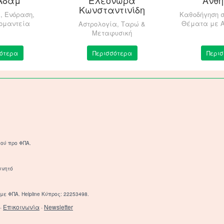
Κωνσταντινίδη
, Ενόραση,
Καθοδήγηση 
ομαντεία
Θέματα με 
Αστρολογία, Ταρώ &
Μεταφυσική
ότερα
Περισσότερα
Περι
ού προ ΦΠΑ.
ινητό
με ΦΠΑ. Helpline Κύπρος: 22253498.
·
Επικοινωνία
·
Newsletter