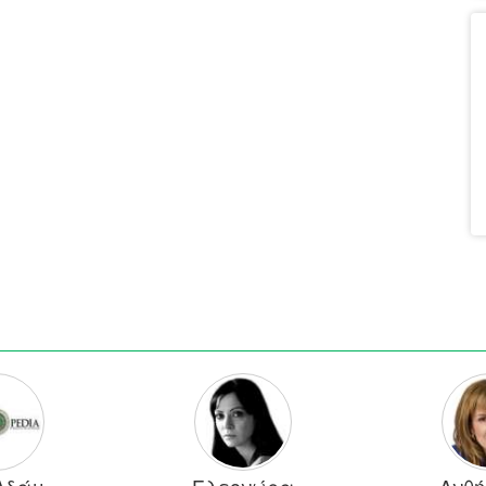
 Αδάμ
Ελεονώρα
Ανθή