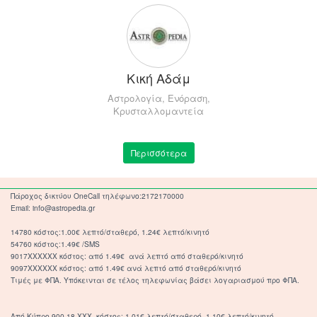
Κική Αδάμ
Αστρολογία, Ενόραση,
Κρυσταλλομαντεία
Περισσότερα
Πάροχος δικτύου OneCall τηλέφωνο:2172170000
Email: info@astropedia.gr
14780 κόστος:1.00€ λεπτό/σταθερό, 1.24€ λεπτό/κινητό
54760 κόστος:1.49€ /SMS
9017XXXXXX κόστος: από 1.49€ ανά λεπτό από σταθερό/κινητό
9097XXXXXX κόστος: από 1.49€ ανά λεπτό από σταθερό/κινητό
Τιμές με ΦΠΑ. Υπόκεινται σε τέλος τηλεφωνίας βάσει λογαριασμού προ ΦΠΑ.
Από Κύπρο 900 18 ΧΧΧ κόστος: 1.01€ λεπτό/σταθερό, 1.10€ λεπτό/κινητό