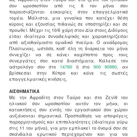
σου ωροσκοπίου από τις 6 του μήνα σου
παρουσιάζονται ευκαιρίες στον επαγγελματικό
τομέα. Μάλιστα, μια γυναίκα που κατέχει θέση
κύρους και εξουσίας πιθανώς σε υποστηρίζει και σε
προωθεί. Μέχρι τις 10/6 χάρη στον Δία στους Διδύμους
είσαι ιδιαίτερα συναδελφικός και χαρακτηρίζεσαι
από αξιοθαύμαστο ομαδικό πνεύμα. Ο ανάδρομος
Πλούτωνας, ωστόσο, καθ’ όλη τη διάρκεια του μήνα
συνεχίζει να σε κάνει καχύποπτο προς τους
συνεργάτες σου κατά διαστήματα. Κάλεσε τον
αστρολόγο σου στο
14780
ή στο
900 90980
, αν
βρίσκεσαι στην Κύπρο και κάνε τις σωστές
επαγγελματικές κινήσεις.
ΑΙΣΘΗΜΑΤΙΚΆ
Με την Αφροδίτη στον Ταύρο και στο Ζενίθ του
ηλιακού σου ωροσκοπίου αυτόν τον μήνα, οι
κατακτήσεις σου εντός του εργασιακού σου χώρου
αυξάνονται σημαντικά. Προσπάθησε να αποφύγεις
παρορμητισμούς και επιπολαιότητες (ιδιαίτερα γύρω
στις 11 του μήνα), για μην εμπλακεί το όνομά σου σε
σκάνδαλα ερωτικού περιεχομένου και για να