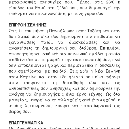
μεταφυσικές ανησυχίες σου. Τέλος, στις 26/6 η
είσοδος του Ερμή στο ζώδιό σου, σου δημιουργεί την
επιθυμία να επικοινωνήσεις με τους γύρω σου.
ΕΠΙΡΡΟΗ ΣΕΛΗΝΗΣ
Στις 11 του μήνα η Πανσέληνος στον Τοξότη και στον
5ο ηλιακό σου οίκο σου δημιουργεί την επιθυμία να
ξανανιώσεις παιδί, να διασκεδάσεις και να
ανακτήσεις τη δημιουργική σου διάθεση. Επιπλέον,
απογοητεύεσαι από κάποια κοινωνική ομάδα η οποία
αισθάνεσαι ότι περιορίζει την αυτοέκφρασή σου, ενώ
δεν αποκλείονται ξαφνικά περιστατικά ή δυσκολίες
που σχετίζονται με παιδιά. Στις 25/6 η Νέα Σελήνη
στον Καρκίνο και στον 12ο ηλιακό σου οίκο φέρνει
στην επιφάνεια τη διαίσθησή σου και τις
ανθρωπιστικές σου ανησυχίες και σου δημιουργεί την
ανάγκη να δημιουργήσεις ένα έργο τέχνης. Ως δια
μαγείας, μπορεί να απαλλαχθείς από έναν εχθρό, ο
οποίος λειτουργούσε κρυφά και παρασκηνιακά εις
βάρος σου.
ΕΠΑΓΓΕΛΜΑΤΙΚΑ
Με Αφροδίτη στον Ταύρο και στο ζενίθ του ηλιακού