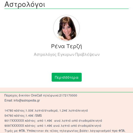
Αστρολόγοι
Ρένα Τερζή
Αστρολόγος Εγκυρων Προβλέψεων
Περισσότερα
Πάροχος δικτύου OneCall τηλέφωνο:2172170000
Email: info@astropedia.gr
14780 κόστος:1.00€ λεπτό/σταθερό, 1.24€ λεπτό/κινητό
54760 κόστος:1.49€ /SMS
9017XXXXXX κόστος: από 1.49€ ανά λεπτό από σταθερό/κινητό
9097XXXXXX κόστος: από 1.49€ ανά λεπτό από σταθερό/κινητό
Τιμές με ΦΠΑ. Υπόκεινται σε τέλος τηλεφωνίας βάσει λογαριασμού προ ΦΠΑ.