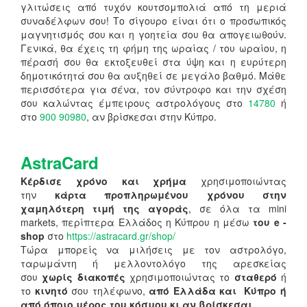
γλιτώσεις από τυχόν κουτσομπολιά από τη μεριά
συναδέλφων σου! Το σίγουρο είναι ότι ο προσωπικός
μαγνητισμός σου και η γοητεία σου θα απογειωθούν.
Γενικά, θα έχεις τη φήμη της ωραίας / του ωραίου, η
πέρασή σου θα εκτοξευθεί στα ύψη και η ευρύτερη
δημοτικότητά σου θα αυξηθεί σε μεγάλο βαθμό. Μάθε
περισσότερα για σένα, τον σύντροφο και την σχέση
σου καλώντας έμπειρους αστρολόγους στο
14780
ή
στο
900 90980
, αν βρίσκεσαι στην Κύπρο.
AstraCard
Κέρδισε χρόνο και χρήμα
χρησιμοποιώντας
την
κάρτα προπληρωμένου χρόνου στην
χαμηλότερη τιμή της αγοράς
, σε όλα τα mini
markets, περίπτερα Ελλάδος η Κύπρου η μέσω
του e -
shop
στο
https://astracard.gr/shop/
Τώρα μπορείς να μιλήσεις με τον αστρολόγο,
ταρωμάντη ή μελλοντολόγο της αρεσκείας
σου
χωρίς διακοπές
χρησιμοποιώντας το
σταθερό
ή
το
κινητό
σου τηλέφωνο,
από Ελλάδα και Κύπρο ή
από όποιο μέρος του κόσμου κι αν βρίσκεσαι.