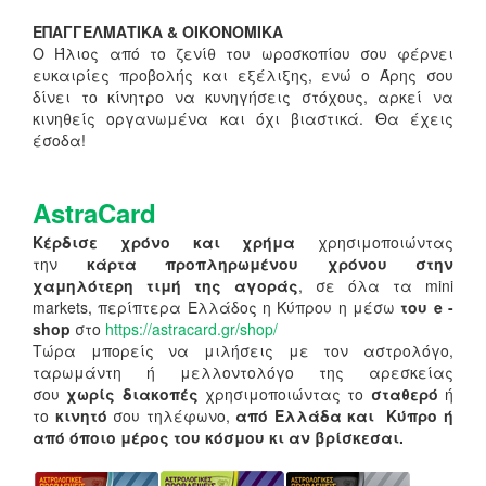
ΕΠΑΓΓΕΛΜΑΤΙΚΑ & ΟΙΚΟΝΟΜΙΚΑ
Ο Ήλιος από το ζενίθ του ωροσκοπίου σου φέρνει
ευκαιρίες προβολής και εξέλιξης, ενώ ο Άρης σου
δίνει το κίνητρο να κυνηγήσεις στόχους, αρκεί να
κινηθείς οργανωμένα και όχι βιαστικά. Θα έχεις
έσοδα!
AstraCard
Κέρδισε χρόνο και χρήμα
χρησιμοποιώντας
την
κάρτα προπληρωμένου χρόνου στην
χαμηλότερη τιμή της αγοράς
, σε όλα τα mini
markets, περίπτερα Ελλάδος η Κύπρου η μέσω
του e -
shop
στο
https://astracard.gr/shop/
Τώρα μπορείς να μιλήσεις με τον αστρολόγο,
ταρωμάντη ή μελλοντολόγο της αρεσκείας
σου
χωρίς διακοπές
χρησιμοποιώντας το
σταθερό
ή
το
κινητό
σου τηλέφωνο,
από Ελλάδα και Κύπρο ή
από όποιο μέρος του κόσμου κι αν βρίσκεσαι.