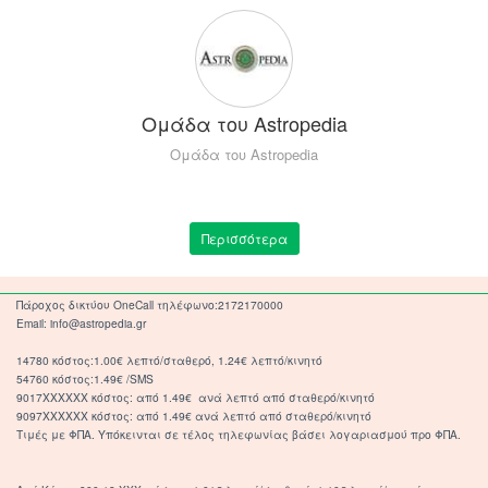
Ομάδα του Astropedia
Ομάδα του Astropedia
Περισσότερα
Πάροχος δικτύου OneCall τηλέφωνο:2172170000
Email: info@astropedia.gr
14780 κόστος:1.00€ λεπτό/σταθερό, 1.24€ λεπτό/κινητό
54760 κόστος:1.49€ /SMS
9017XXXXXX κόστος: από 1.49€ ανά λεπτό από σταθερό/κινητό
9097XXXXXX κόστος: από 1.49€ ανά λεπτό από σταθερό/κινητό
Τιμές με ΦΠΑ. Υπόκεινται σε τέλος τηλεφωνίας βάσει λογαριασμού προ ΦΠΑ.