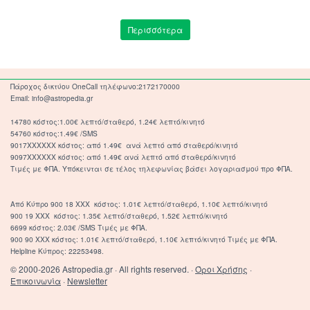
Περισσότερα
Πάροχος δικτύου OneCall τηλέφωνο:2172170000
Email: info@astropedia.gr
14780 κόστος:1.00€ λεπτό/σταθερό, 1.24€ λεπτό/κινητό
54760 κόστος:1.49€ /SMS
9017XXXXXX κόστος: από 1.49€ ανά λεπτό από σταθερό/κινητό
9097XXXXXX κόστος: από 1.49€ ανά λεπτό από σταθερό/κινητό
Τιμές με ΦΠΑ. Υπόκεινται σε τέλος τηλεφωνίας βάσει λογαριασμού προ ΦΠΑ.
Από Κύπρο 900 18 ΧΧΧ κόστος: 1.01€ λεπτό/σταθερό, 1.10€ λεπτό/κινητό
900 19 ΧΧΧ κόστος: 1.35€ λεπτό/σταθερό, 1.52€ λεπτό/κινητό
6699 κόστος: 2.03€ /SMS Τιμές με ΦΠΑ.
900 90 XXX κόστος: 1.01€ λεπτό/σταθερό, 1.10€ λεπτό/κινητό Τιμές με ΦΠΑ.
Helpline Κύπρος: 22253498.
© 2000-2026 Astropedia.gr · All rights reserved. ·
Όροι Χρήσης
·
Επικοινωνία
·
Newsletter