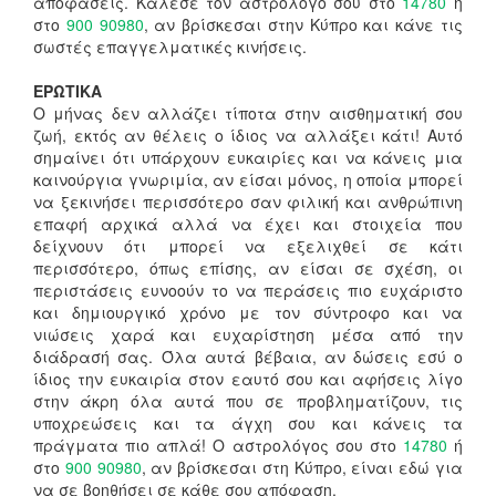
αποφάσεις. Κάλεσε τον αστρολόγο σου στο
14780
ή
στο
900 90980
, αν βρίσκεσαι στην Κύπρο και κάνε τις
σωστές επαγγελματικές κινήσεις.
ΕΡΩΤΙΚΑ
Ο μήνας δεν αλλάζει τίποτα στην αισθηματική σου
ζωή, εκτός αν θέλεις ο ίδιος να αλλάξει κάτι! Αυτό
σημαίνει ότι υπάρχουν ευκαιρίες και να κάνεις μια
καινούργια γνωριμία, αν είσαι μόνος, η οποία μπορεί
να ξεκινήσει περισσότερο σαν φιλική και ανθρώπινη
επαφή αρχικά αλλά να έχει και στοιχεία που
δείχνουν ότι μπορεί να εξελιχθεί σε κάτι
περισσότερο, όπως επίσης, αν είσαι σε σχέση, οι
περιστάσεις ευνοούν το να περάσεις πιο ευχάριστο
και δημιουργικό χρόνο με τον σύντροφο και να
νιώσεις χαρά και ευχαρίστηση μέσα από την
διάδρασή σας. Όλα αυτά βέβαια, αν δώσεις εσύ ο
ίδιος την ευκαιρία στον εαυτό σου και αφήσεις λίγο
στην άκρη όλα αυτά που σε προβληματίζουν, τις
υποχρεώσεις και τα άγχη σου και κάνεις τα
πράγματα πιο απλά! Ο αστρολόγος σου στο
14780
ή
στο
900 90980
, αν βρίσκεσαι στη Κύπρο, είναι εδώ για
να σε βοηθήσει σε κάθε σου απόφαση.