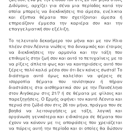
Διδύμους, αρχίζει για σένα μια περίοδος κατά την
οποία μπορείς να διεκδικήσεις πιο άμεσα, ευέλικτα
και έξυπνα θέματα που σχετίζονται άμεσα ή
επηρεάζουν έμμεσα την καριέρα σου και την
επαγγελματική σου εξέλιξη.
Το τελευταίο δεκαήμερο του μήνα και με τον Ήλιο
πλέον στον Λέοντα νιώθεις πιο δυναμικός και έτοιμος
να διεκδικήσεις την αρμονία και την τάξη που
επιθυμείς στην ζωή σου και αυτό το πετυχαίνεις με το
να ρίξεις άπλετο φως και να καυτηριάσεις αυτό που
ξέρεις πολύ καλά μέσα σου ότι δεν κάνεις σωστά! Το
διάστημα αυτό όμως καλείσαι να φέρεις σε
ισορροπία θέματα που τονίστηκαν ή πήραν
διαστάσεις στα αισθηματικά σου με την Πανσέληνο
στον Αιγόκερω στις 21/7 ή σε θέματα με φίλους και
παρεξηγήσεις. Ο Ερμής αφήνει τον καυτό Λέοντα και
περνά στο ζώδιό σου στις 26 του μήνα, πράγμα που σε
βοηθά να λειτουργήσεις με τάξη, λογική και
οργάνωση γενικότερα και ειδικότερα σε θέματα που
έχουν να κάνουν με τις αποφάσεις που χρειάζεται
να πάρεις αυτή την περίοδο και οι οποίες θα δώσουν