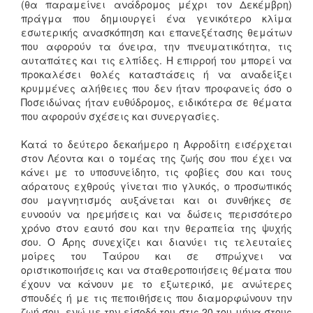
(θα παραμείνει ανάδρομος μέχρι τον Δεκέμβρη)
πράγμα που δημιουργεί ένα γενικότερο κλίμα
εσωτερικής ανασκόπηση και επανεξέτασης θεμάτων
που αφορούν τα όνειρα, την πνευματικότητα, τις
αυταπάτες και τις ελπίδες. Η επιρροή του μπορεί να
προκαλέσει θολές καταστάσεις ή να αναδείξει
κρυμμένες αλήθειες που δεν ήταν προφανείς όσο ο
Ποσειδώνας ήταν ευθύδρομος, ειδικότερα σε θέματα
που αφορούν σχέσεις και συνεργασίες.
Κατά το δεύτερο δεκαήμερο η Αφροδίτη εισέρχεται
στον Λέοντα και ο τομέας της ζωής σου που έχει να
κάνει με το υποσυνείδητο, τις φοβίες σου και τους
αόρατους εχθρούς γίνεται πιο γλυκός, ο προσωπικός
σου μαγνητισμός αυξάνεται και οι συνθήκες σε
ευνοούν να ηρεμήσεις και να δώσεις περισσότερο
χρόνο στον εαυτό σου και την θεραπεία της ψυχής
σου. Ο Άρης συνεχίζει και διανύει τις τελευταίες
μοίρες του Ταύρου και σε σπρώχνει να
οριστικοποιήσεις και να σταθεροποιήσεις θέματα που
έχουν να κάνουν με το εξωτερικό, με ανώτερες
σπουδές ή με τις πεποιθήσεις που διαμορφώνουν την
ζωή σου, ενώ με την είσοδό του στις 20 του μήνα στους