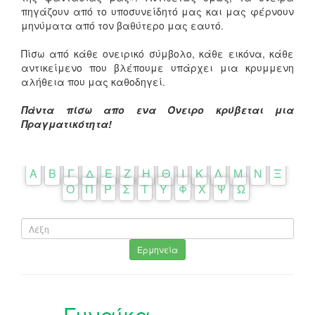
πηγάζουν από το υποσυνείδητό μας και μας φέρνουν
μηνύματα από τον βαθύτερο μας εαυτό.
Πίσω από κάθε ονειρικό σύμβολο, κάθε εικόνα, κάθε
αντικείμενο που βλέπουμε υπάρχει μια κρυμμενη
αλήθεια που μας καθοδηγεί.
Πάντα πίσω απο ενα Όνειρο κρύβεται μια
Πραγματικότητα!
Α
Β
Γ
Δ
Ε
Ζ
Η
Θ
Ι
Κ
Λ
Μ
Ν
Ξ
Ο
Π
Ρ
Σ
Τ
Υ
Φ
Χ
Ψ
Ω
Ερμηνεία
Γυναίκα