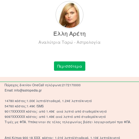
Έλλη Αρέτη
Αναλύτρια Ταρώ - Αστρολογία
Περισσότερα
Πάροχος δικτύου OneCall τηλέφωνο:2172170000
Email: info@astropedia.gr
14780 κόστος:1.00€ λεπτό/σταθερό, 1.24€ λεπτό/κινητό
54760 κόστος:1.49€ /SMS
9017XXXXXX κόστος: από 1.49€ ανά λεπτό από σταθερό/κινητό
9097XXXXXX κόστος: από 1.49€ ανά λεπτό από σταθερό/κινητό
Τιμές με ΦΠΑ. Υπόκεινται σε τέλος τηλεφωνίας βάσει λογαριασμού προ ΦΠΑ.
Από Κύπρο 900 18 ΧΧΧ κόστος: 1.01€ λεπτό/σταθερό, 1.10€ λεπτό/κινητό