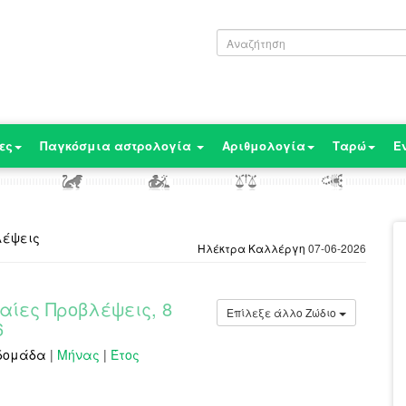
ες
Παγκόσμια αστρολογία
Αριθμολογία
Ταρώ
Ε
λέψεις
Ηλέκτρα Καλλέργη
07-06-2026
αίες Προβλέψεις, 8
Επίλεξε άλλο Ζώδιο
6
δομάδα
|
Μήνας
|
Έτος