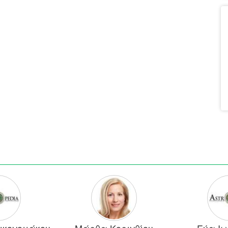
ικονομάκου
Μάρθα Κορινθίου
Εύα Ιω