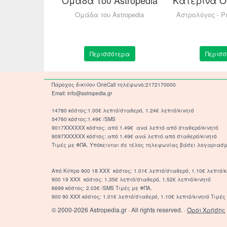
ΟΛΟΓΙΑ -
Ομάδα του Astropedia
Αστρολόγος - Ρ
 ΕΝΟΡΑΣΗ -
ΜΑΝΤΕΙΑ
τερα
Περισσότερα
Περισσ
Πάροχος δικτύου OneCall τηλέφωνο:2172170000
Email: info@astropedia.gr
14780 κόστος:1.00€ λεπτό/σταθερό, 1.24€ λεπτό/κινητό
54760 κόστος:1.49€ /SMS
9017XXXXXX κόστος: από 1.49€ ανά λεπτό από σταθερό/κινητό
9097XXXXXX κόστος: από 1.49€ ανά λεπτό από σταθερό/κινητό
Τιμές με ΦΠΑ. Υπόκεινται σε τέλος τηλεφωνίας βάσει λογαριασμ
Από Κύπρο 900 18 ΧΧΧ κόστος: 1.01€ λεπτό/σταθερό, 1.10€ λεπτό/κ
900 19 ΧΧΧ κόστος: 1.35€ λεπτό/σταθερό, 1.52€ λεπτό/κινητό
6699 κόστος: 2.03€ /SMS Τιμές με ΦΠΑ.
900 90 XXX κόστος: 1.01€ λεπτό/σταθερό, 1.10€ λεπτό/κινητό Τιμές 
© 2000-2026 Astropedia.gr · All rights reserved. ·
Όροι Χρήσης