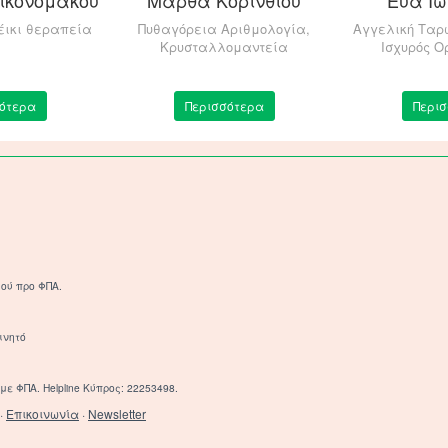
έικι θεραπεία
Πυθαγόρεια Αριθμολογία,
Αγγελική Ταρ
Κρυσταλλομαντεία
Ισχυρός 
ότερα
Περισσότερα
Περι
ού προ ΦΠΑ.
ινητό
με ΦΠΑ. Helpline Κύπρος: 22253498.
·
Επικοινωνία
·
Newsletter