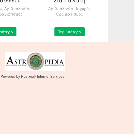
ώ, Αριθμολογία,
Αριθμολογία, Ισχυρός
Αστρολογ
Οραματισμός
Οραματισμός
Κρυστα
σσότερα
Περισσότερα
Περ
Powered by
Hostwork Internet Services