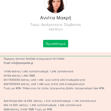
Αννίτα Μακρή
Ταρώ, Αριθμολογία. Σύμβουλος
σχέσεων
Περισσότερα
Πάροχος δικτύου OneCall τηλέφωνο:2172170000
Email: info@astropedia.gr
14780 κόστος:1.00€ λεπτό/σταθερό, 1.24€ λεπτό/κινητό
54760 κόστος:1.49€ /SMS
9017XXXXXX κόστος: από 1.49€ ανά λεπτό από σταθερό/κινητό
9097XXXXXX κόστος: από 1.49€ ανά λεπτό από σταθερό/κινητό
Τιμές με ΦΠΑ. Υπόκεινται σε τέλος τηλεφωνίας βάσει λογαριασμού προ ΦΠΑ.
Από Κύπρο 900 18 ΧΧΧ κόστος: 1.01€ λεπτό/σταθερό, 1.10€ λεπτό/κινητό
900 19 ΧΧΧ κόστος: 1.35€ λεπτό/σταθερό, 1.52€ λεπτό/κινητό
6699 κόστος: 2.03€ /SMS Τιμές με ΦΠΑ.