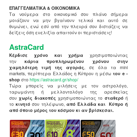
ΕΠΑΓΓΕΛΜΑΤΙΚΑ & ΟΙΚΟΝΟΜΙΚΑ
Τα νούμερα στο οικονομικό σου πλάνο σήμερα
μοιάζουν να μην βγαίνουν τελικά και αυτό σε
θυμώνει, ενώ εσύ από την πλευρά σου διστάζεις να
δείξεις όση ευελιξία απαιτούν οι περιστάσεις!
AstraCard
Κέρδισε χρόνο και χρήμα
χρησιμοποιώντας
την
κάρτα προπληρωμένου χρόνου στην
χαμηλότερη τιμή της αγοράς
, σε όλα τα mini
markets, περίπτερα Ελλάδος η Κύπρου η μέσω
του e -
shop
στο
https://astracard.gr/shop/
Τώρα μπορείς να μιλήσεις με τον αστρολόγο,
ταρωμάντη ή μελλοντολόγο της αρεσκείας
σου
χωρίς διακοπές
χρησιμοποιώντας το
σταθερό
ή
το
κινητό
σου τηλέφωνο,
από Ελλάδα και Κύπρο ή
από όποιο μέρος του κόσμου κι αν βρίσκεσαι.