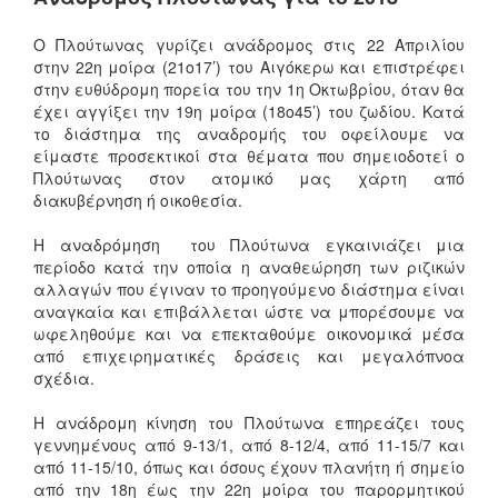
Ο Πλούτωνας γυρίζει ανάδρομος στις 22 Απριλίου
στην 22η μοίρα (21ο17’) του Αιγόκερω και επιστρέφει
στην ευθύδρομη πορεία του την 1η Οκτωβρίου, όταν θα
έχει αγγίξει την 19η μοίρα (18ο45’) του ζωδίου. Κατά
το διάστημα της αναδρομής του οφείλουμε να
είμαστε προσεκτικοί στα θέματα που σημειοδοτεί ο
Πλούτωνας στον ατομικό μας χάρτη από
διακυβέρνηση ή οικοθεσία.
Η αναδρόμηση του Πλούτωνα εγκαινιάζει μια
περίοδο κατά την οποία η αναθεώρηση των ριζικών
αλλαγών που έγιναν το προηγούμενο διάστημα είναι
αναγκαία και επιβάλλεται ώστε να μπορέσουμε να
ωφεληθούμε και να επεκταθούμε οικονομικά μέσα
από επιχειρηματικές δράσεις και μεγαλόπνοα
σχέδια.
Η ανάδρομη κίνηση του Πλούτωνα επηρεάζει τους
γεννημένους από 9-13/1, από 8-12/4, από 11-15/7 και
από 11-15/10, όπως και όσους έχουν πλανήτη ή σημείο
από την 18η έως την 22η μοίρα του παρορμητικού