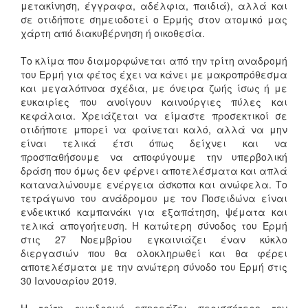
μετακίνηση, έγγραφα, αδέλφια, παιδιά), αλλά και
σε οτιδήποτε σημειοδοτεί ο Ερμής στον ατομικό μας
χάρτη από διακυβέρνηση ή οικοθεσία.
Το κλίμα που διαμορφώνεται από την τρίτη αναδρομή
του Ερμή για φέτος έχει να κάνει με μακροπρόθεσμα
και μεγαλόπνοα σχέδια, με όνειρα ζωής ίσως ή με
ευκαιρίες που ανοίγουν καινούργιες πύλες και
κεφάλαια. Χρειάζεται να είμαστε προσεκτικοί σε
οτιδήποτε μπορεί να φαίνεται καλό, αλλά να μην
είναι τελικά έτσι όπως δείχνει και να
προσπαθήσουμε να αποφύγουμε την υπερβολική
δράση που όμως δεν φέρνει αποτελέσματα και απλά
καταναλώνουμε ενέργεια άσκοπα και ανώφελα. Το
τετράγωνο του ανάδρομου με τον Ποσειδώνα είναι
ενδεικτικό καμπανάκι για εξαπάτηση, ψέματα και
τελικά απογοήτευση. Η κατώτερη σύνοδος του Ερμή
στις 27 Νοεμβρίου εγκαινιάζει έναν κύκλο
διεργασιών που θα ολοκληρωθεί και θα φέρει
αποτελέσματα με την ανώτερη σύνοδο του Ερμή στις
30 Ιανουαρίου 2019.
Η τρίτη αναδρομή επηρεάζει περισσότερο τον