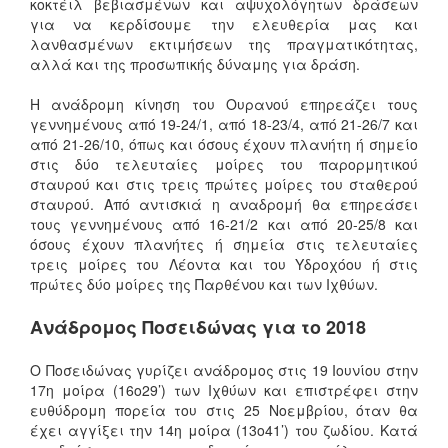
κοκτέιλ βεβιασμένων και αψυχολόγητων δράσεων
για να κερδίσουμε την ελευθερία μας και
λανθασμένων εκτιμήσεων της πραγματικότητας,
αλλά και της προσωπικής δύναμης για δράση.
Η ανάδρομη κίνηση του Ουρανού επηρεάζει τους
γεννημένους από 19-24/1, από 18-23/4, από 21-26/7 και
από 21-26/10, όπως και όσους έχουν πλανήτη ή σημείο
στις δύο τελευταίες μοίρες του παρορμητικού
σταυρού και στις τρεις πρώτες μοίρες του σταθερού
σταυρού. Από αντισκιά η αναδρομή θα επηρεάσει
τους γεννημένους από 16-21/2 και από 20-25/8 και
όσους έχουν πλανήτες ή σημεία στις τελευταίες
τρεις μοίρες του Λέοντα και του Υδροχόου ή στις
πρώτες δύο μοίρες της Παρθένου και των Ιχθύων.
Ανάδρομος Ποσειδώνας για το 2018
Ο Ποσειδώνας γυρίζει ανάδρομος στις 19 Ιουνίου στην
17η μοίρα (16ο29’) των Ιχθύων και επιστρέφει στην
ευθύδρομη πορεία του στις 25 Νοεμβρίου, όταν θα
έχει αγγίξει την 14η μοίρα (13ο41’) του ζωδίου. Κατά