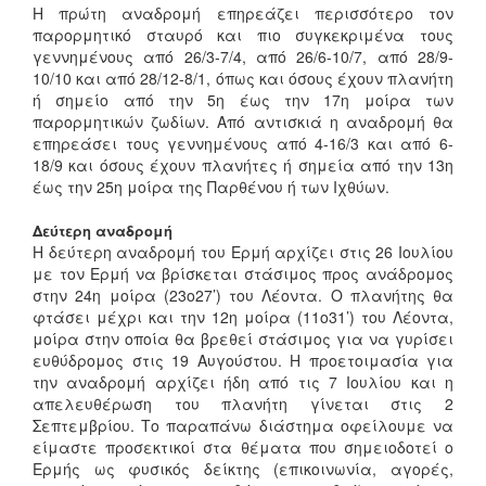
Η πρώτη αναδρομή επηρεάζει περισσότερο τον
παρορμητικό σταυρό και πιο συγκεκριμένα τους
γεννημένους από 26/3-7/4, από 26/6-10/7, από 28/9-
10/10 και από 28/12-8/1, όπως και όσους έχουν πλανήτη
ή σημείο από την 5η έως την 17η μοίρα των
παρορμητικών ζωδίων. Από αντισκιά η αναδρομή θα
επηρεάσει τους γεννημένους από 4-16/3 και από 6-
18/9 και όσους έχουν πλανήτες ή σημεία από την 13η
έως την 25η μοίρα της Παρθένου ή των Ιχθύων.
Δεύτερη αναδρομή
Η δεύτερη αναδρομή του Ερμή αρχίζει στις 26 Ιουλίου
με τον Ερμή να βρίσκεται στάσιμος προς ανάδρομος
στην 24η μοίρα (23ο27’) του Λέοντα. Ο πλανήτης θα
φτάσει μέχρι και την 12η μοίρα (11ο31’) του Λέοντα,
μοίρα στην οποία θα βρεθεί στάσιμος για να γυρίσει
ευθύδρομος στις 19 Αυγούστου. Η προετοιμασία για
την αναδρομή αρχίζει ήδη από τις 7 Ιουλίου και η
απελευθέρωση του πλανήτη γίνεται στις 2
Σεπτεμβρίου. Το παραπάνω διάστημα οφείλουμε να
είμαστε προσεκτικοί στα θέματα που σημειοδοτεί ο
Ερμής ως φυσικός δείκτης (επικοινωνία, αγορές,