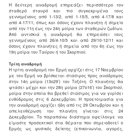
Η δεύτερη αναδρομή επηρεάζει περισσότερο τον
σταθερό σταυρό και πιο συγκεκριμένα τους
γεννημένους από 1-13/2, από 1-15/5, από 4-17/8 και
από 4-17/11, όπως και όσους έχουν πλανήτη ή σημείο
από την 11η έως την 24η μοίρα των σταθερών ζωδίων.
Από αντισκιά η αναδρομή θα επηρεάσει τους
γεννημένους από 26/4-10/5 και από 29/10-12/11 και
όσους έχουν πλανήτες ή σημεία από την 6η έως την
19η μοίρα του Ταύρου ή του Σκορπιού.
Τρίτη αναδρομή
Η τρίτη αναδρομή του Ερμή αρχίζει στις 17 Νοεμβρίου
με τον Ερμή να βρίσκεται στάσιμος προς ανάδρομος
στην 14η μοίρα (13ο29’) του Τοξότη. Ο πλανήτης θα
φτάσει μέχρι και την 28η μοίρα (27ο16’) του Σκορπιού,
μοίρα στην οποία θα βρεθεί στάσιμος για να γυρίσει
ευθύδρομος στις 6 Δεκεμβρίου. Η προετοιμασία για
την αναδρομή αρχίζει ήδη από τις 29 Οκτωβρίου και η
απελευθέρωση του πλανήτη γίνεται στις 24
Δεκεμβρίου. Το παραπάνω διάστημα οφείλουμε να
είμαστε προσεκτικοί στα θέματα που σημειοδοτεί ο
Ερμής ως φυσικός δείκτης (επικοινωνία, αγορές,