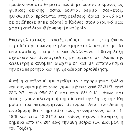
προσεκτικοί στα θέματα που σημειοδοτεί ο Κρόνος ως
φυσικός δείκτης (οστά, δόντια, δέρμα, σκελετός,
ηλικιωμένα πρόσωπα, υποχρεώσεις, όρια), αλλά και
σε οτιδήποτε σημειοδοτεί ο Κρόνος στον ατομικό μας
χάρτη από διακυβέρνηση ή οικοθεσία.
Επαγγελματικές αναθεωρήσεις που επιτρέπουν
περισσότερη οικονομική δύναμη και ελευθερία μέσα
από ομάδες, εταιρείες και συλλόγους. Πιθανή λήξη
σχέσεων και συνεργασίας με ομάδες με σκοπό την
καλύτερη οικονομική διαχείριση και με αποτέλεσμα
την σταθερότητα και την ξεκάθαρη οριοθέτηση.
Αυτή η αναδρομή επηρεάζει τα παρορμητικά ζώδια
και συγκεκριμένα τους γεννημένους από 23-31/3, από
23/6-2/7, από 25/9-3/10 και από 25/12-1/1, όπως και
όσους έχουν πλανήτη ή σημείο από την 2η ως την 10η
μοίρα του παρορμητικού σταυρού. Από αντισκιά η
αναδρομή θα επηρεάσει τους γεννημένους από 11-
19/6 και από 13-21/12 και όσους έχουν πλανήτες ή
σημεία από την 20η έως την 28η μοίρα των Διδύμων ή
του Τοξότη.