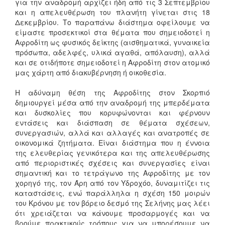
για την αναδρομή αρχίζει ήδη από τις 3 Σεπτεμβρίου
και η απελευθέρωση του πλανήτη γίνεται στις 18
Δεκεμβρίου. Το παραπάνω διάστημα οφείλουμε να
είμαστε προσεκτικοί στα θέματα που σημειοδοτεί η
Αφροδίτη ως φυσικός δείκτης (αισθηματικά, γυναικεία
πρόσωπα, αδελφές, υλικά αγαθά, απόλαυση), αλλά
και σε οτιδήποτε σημειοδοτεί η Αφροδίτη στον ατομικό
μας χάρτη από διακυβέρνηση ή οικοθεσία.
Η αδύναμη θέση της Αφροδίτης στον Σκορπιό
δημιουργεί μέσα από την αναδρομή της μπερδέματα
και δυσκολίες που κορυφώνονται και φέρνουν
εντάσεις και διάσπαση σε θέματα σχέσεων,
συνεργασιών, αλλά και αλλαγές και ανατροπές σε
οικονομικά ζητήματα. Είναι διάστημα που η έννοια
της ελευθερίας γενικότερα και της απελευθέρωσης
από περιοριστικές σχέσεις και συνεργασίες είναι
σημαντική και το τετράγωνο της Αφροδίτης με τον
χορηγό της, τον Άρη από τον Υδροχόο, δυναμιτίζει τις
καταστάσεις, ενώ παράλληλα η σχέση 150 μοιρών
του Κρόνου με τον βόρειο δεσμό της Σελήνης μας λέει
ότι χρειάζεται να κάνουμε προσαρμογές και να
βρούμε πρακτικούς τρόπους για να μπορέσουμε να