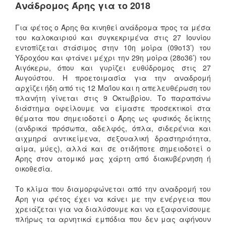
Ανάδρομος Άρης για το 2018
Για φέτος ο Άρης θα κινηθεί ανάδρομα προς τα μέσα
του καλοκαιριού και συγκεκριμένα στις 27 Ιουνίου
εντοπίζεται στάσιμος στην 10η μοίρα (09ο13’) του
Υδροχόου και φτάνει μέχρι την 29η μοίρα (28ο36’) του
Αιγόκερω, όπου και γυρίζει ευθύδρομος στις 27
Αυγούστου. Η προετοιμασία για την αναδρομή
αρχίζει ήδη από τις 12 Μαΐου και η απελευθέρωση του
πλανήτη γίνεται στις 9 Οκτωβρίου. Το παραπάνω
διάστημα οφείλουμε να είμαστε προσεκτικοί στα
θέματα που σημειοδοτεί ο Άρης ως φυσικός δείκτης
(ανδρικά πρόσωπα, αδελφός, όπλα, σιδερένια και
αιχμηρά αντικείμενα, σεξουαλική δραστηριότητα,
αίμα, μύες), αλλά και σε οτιδήποτε σημειοδοτεί ο
Άρης στον ατομικό μας χάρτη από διακυβέρνηση ή
οικοθεσία.
Το κλίμα που διαμορφώνεται από την αναδρομή του
Άρη για φέτος έχει να κάνει με την ενέργεια που
χρειάζεται για να διαλύσουμε και να εξαφανίσουμε
πλήρως τα αρνητικά εμπόδια που δεν μας αφήνουν