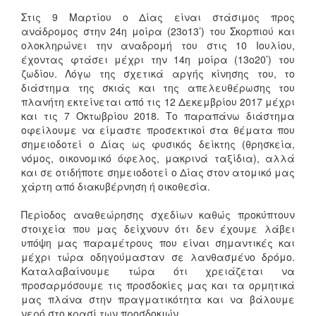
Στις 9 Μαρτίου ο Δίας είναι στάσιμος προς
ανάδρομος στην 24η μοίρα (23ο13’) του Σκορπιού και
ολοκληρώνει την αναδρομή του στις 10 Ιουλίου,
έχοντας φτάσει μέχρι την 14η μοίρα (13ο20’) του
ζωδίου. Λόγω της σχετικά αργής κίνησης του, το
διάστημα της σκιάς και της απελευθέρωσης του
πλανήτη εκτείνεται από τις 12 Δεκεμβρίου 2017 μέχρι
και τις 7 Οκτωβρίου 2018. Το παραπάνω διάστημα
οφείλουμε να είμαστε προσεκτικοί στα θέματα που
σημειοδοτεί ο Δίας ως φυσικός δείκτης (θρησκεία,
νόμος, οικονομικό όφελος, μακρινά ταξίδια), αλλά
και σε οτιδήποτε σημειοδοτεί ο Δίας στον ατομικό μας
χάρτη από διακυβέρνηση ή οικοθεσία.
Περίοδος αναθεώρησης σχεδίων καθώς προκύπτουν
στοιχεία που μας δείχνουν ότι δεν έχουμε λάβει
υπόψη μας παραμέτρους που είναι σημαντικές και
μέχρι τώρα οδηγούμασταν σε λανθασμένο δρόμο.
Καταλαβαίνουμε τώρα ότι χρειάζεται να
προσαρμόσουμε τις προσδοκίες μας και τα ορμητικά
μας πλάνα στην πραγματικότητα και να βάλουμε
νερό στο κρασί των προσδοκιών.