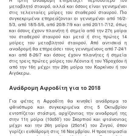
μεταβλητό σταυρό, αλλά και όσους είναι γεννημένοι
στις τελευταίες μοίρες του σταθερού σταυρού. Πιο
συγκεκριμένα επηρεάζονται οι γεννημένοι από 16/2-
5/3, από 18/5-5/6, από 20/8-7/9 και από 20/11-7/12, όπως
και όσους έχουν πλανήτη ή σημείο από την 27η μοίρα
του σταθερού σταυρού και μετά ή στις πρώτες 14
μοίρες του μεταβλητού σταυρού. Από αντισκιά η
αναδρομή θα επηρεάσει τους γεννημένους από 7-24/1
και από 8-26/7 και όσους έχουν πλανήτες ή σημεία
στις τρεις πρώτες μοίρες του Λέοντα ή του Υδροχόου ή
από την 16η μέχρι την 29η μοίρα του Καρκίνου ή του
Αιγόκερω.
Ανάδρομη Αφροδίτη για το 2018
Για φέτος η Αφροδίτη θα κινηθεί ανάδρομα το
φθινόπωρο και συγκεκριμένα στις 5 Οκτωβρίου
εντοπίζεται στάσιμη, αρχίζοντας την αναδρομή της
στην 11η μοίρα (10ο50’) του Σκορπιού και φτάνοντας
μέχρι και την 26η μοίρα (25ο14’) του Ζυγού, όπου
γυρίζει ευθύδρομη στις 16 Νοεμβρίου. Η προετοιμασία