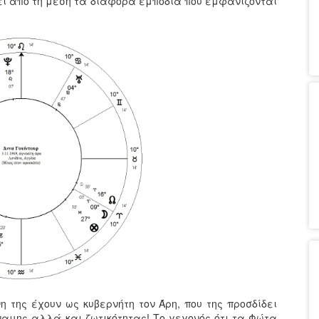
ζει από τη μέση τα διάφορα εμπόδια που εμφανίζονται
η της έχουν ως κυβερνήτη τον Άρη, που της προσδίδει
αμης αλλά και ζωτικότητας! Το γεγονός ότι τα Φώτα