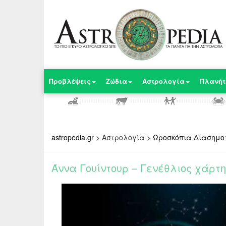
Προβλέψεις
Ζώδια
Αστρολογία
Πλανήτ
astropedia.gr
>
Αστρολογία
>
Ωροσκόπια Διασημο
Άννα Γουίντουρ – Γενέθλιος χάρτ