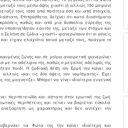
 μεταξύ τους μέσω όψης χιαστί (ή αλλιώς 150 μοιρών)
εταξύ τους τόσο από ποιότητα όσο και από στοιχείο,
διάστατη. Επιπρόσθετα, δείχνει ότι κατά διαστήματα
κρούσεις καθώς και από μια δυσκολία εύρεσης της
ου υποσυνείδητου εαυτού της, μεταξύ των στόχων και
ι η Σελήνη σε ζώδια «χιαστί» φανερώνουν ότι οι γονείς
 και είχαν ελάχιστα κοινά μεταξύ τους, πράγμα το
κεκαυμένης ζώνης και σε μοίρα αναιρετική φανερώνει
κά με τα αδέλφια της, καθώς ο μεγάλος αδελφός της
 ήταν παιδί. Η ζωδιακή θέση του Ερμή την κάνει να
 αλλιώς «και τις δύο όψεις του νομίσματος». Έχει
 της μαγνητίζει. Μπορεί να γίνει ιδιαίτερα ευγενική
άνει περιπετειώδη και άστατη στην ερωτική της ζωή.
ρωτικές περιπέτειες και τείνει να βαριέται εύκολα.
 ανεξάρτητη ως χαρακτήρας και δεν αντέχει την
υβερνάει τα Φώτα της την κάνει ιδιαίτερη και