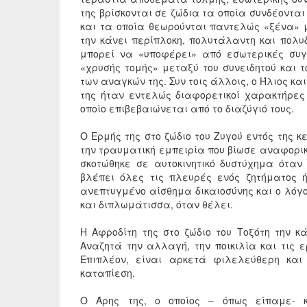
της βρίσκονται σε ζώδια τα οποία συνδέονται
και τα οποία θεωρούνται παντελώς «ξένα» μ
την κάνει περίπλοκη, πολυτάλαντη και πολυ
μπορεί να «υποφέρει» από εσωτερικές συγ
«χρυσής τομής» μεταξύ του συνειδητού και τ
των αναγκών της. Συν τοις άλλοις, ο Ήλιος κα
της ήταν εντελώς διαφορετικοί χαρακτήρες
οποίο επιβεβαιώνεται από το διαζύγιό τους.
Ο Ερμής της στο ζώδιο του Ζυγού εντός της 
την τραυματική εμπειρία που βίωσε αναφορι
σκοτώθηκε σε αυτοκινητικό δυστύχημα όταν
βλέπει όλες τις πλευρές ενός ζητήματος ή
ανεπτυγμένο αίσθημα δικαιοσύνης και ο λόγος
και διπλωμάτισσα, όταν θέλει.
Η Αφροδίτη της στο ζώδιο του Τοξότη την κ
Αναζητά την αλλαγή, την ποικιλία και τις ε
Επιπλέον, είναι αρκετά φιλελεύθερη και
καταπίεση.
Ο Άρης της, ο οποίος – όπως είπαμε- κ