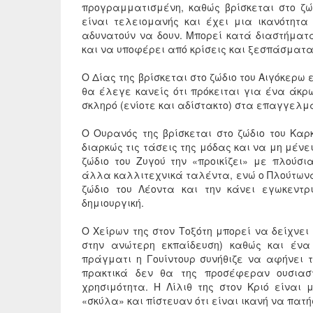
προγραμματισμένη, καθώς βρίσκεται στο ζώ
είναι τελειομανής και έχει μια ικανότητα
αδυνατούν να δουν. Μπορεί κατά διαστήματα
και να υποφέρει από κρίσεις και ξεσπάσματα
Ο Δίας της βρίσκεται στο ζώδιο του Αιγόκερω ε
θα έλεγε κανείς ότι πρόκειται για ένα άκρ
σκληρό (ενίοτε και αδίστακτο) στα επαγγελμα
Ο Ουρανός της βρίσκεται στο ζώδιο του Καρ
διαρκώς τις τάσεις της μόδας και να μη μέν
ζώδιο του Ζυγού την «προικίζει» με πλούσ
άλλα καλλιτεχνικά ταλέντα, ενώ ο Πλούτωνας
ζώδιο του Λέοντα και την κάνει εγωκεντρ
δημιουργική.
Ο Χείρων της στον Τοξότη μπορεί να δείχνει
στην ανώτερη εκπαίδευση) καθώς και ένα
πράγματι η Γουίντουρ συνήθιζε να αφήνει 
πρακτικά δεν θα της προσέφεραν ουσιασ
χρησιμότητα. Η Λίλιθ της στον Κριό είναι
«σκύλα» και πίστευαν ότι είναι ικανή να πατή