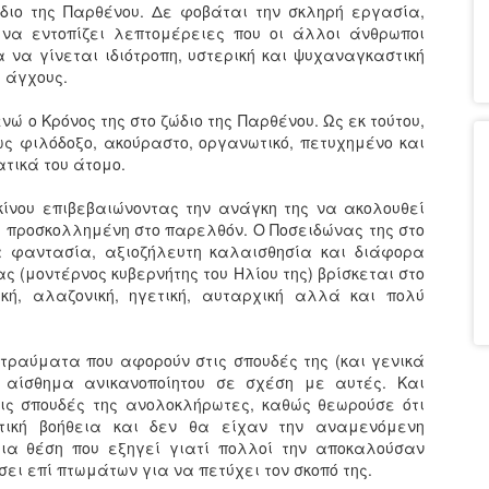
διο της Παρθένου. Δε φοβάται την σκληρή εργασία,
 να εντοπίζει λεπτομέρειες που οι άλλοι άνθρωποι
 να γίνεται ιδιότροπη, υστερική και ψυχαναγκαστική
 άγχους.
νώ ο Κρόνος της στο ζώδιο της Παρθένου. Ως εκ τούτου,
ως φιλόδοξο, ακούραστο, οργανωτικό, πετυχημένο και
τικά του άτομο.
κίνου επιβεβαιώνοντας την ανάγκη της να ακολουθεί
ει προσκολλημένη στο παρελθόν. Ο Ποσειδώνας της στο
ια φαντασία, αξιοζήλευτη καλαισθησία και διάφορα
 (μοντέρνος κυβερνήτης του Ηλίου της) βρίσκεται στο
ική, αλαζονική, ηγετική, αυταρχική αλλά και πολύ
 τραύματα που αφορούν στις σπουδές της (και γενικά
 αίσθημα ανικανοποίητου σε σχέση με αυτές. Και
τις σπουδές της ανολοκλήρωτες, καθώς θεωρούσε ότι
τική βοήθεια και δεν θα είχαν την αναμενόμενη
 μια θέση που εξηγεί γιατί πολλοί την αποκαλούσαν
σει επί πτωμάτων για να πετύχει τον σκοπό της.