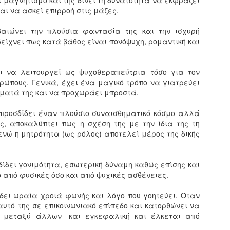
 μαγνητισμό και της δίνει τη δυνατότητα να εκφράζει
αι να ασκεί επιρροή στις μάζες.
βαιώνει την πλούσια φαντασία της και την ισχυρή
δείχνει πως κατά βάθος είναι πονόψυχη, ρομαντική και
ι να λειτουργεί ως ψυχοθεραπεύτρια τόσο για τον
ρώπους. Γενικά, έχει ένα μαγικό τρόπο να γιατρεύει
ήματά της και να προχωράει μπροστά.
 προσδίδει έναν πλούσιο συναισθηματικό κόσμο αλλά
ις, αποκαλύπτει πως η σχέση της με την ίδια της τη
ενώ η μητρότητα (ως ρόλος) αποτελεί μέρος της δικής
ίδει γονιμότητα, εσωτερική δύναμη καθώς επίσης και
 από φυσικές όσο και από ψυχικές ασθένειες.
δει ωραία χροιά φωνής και λόγο που γοητεύει. Όταν
υτό της σε επικοινωνιακό επίπεδο και κατορθώνει να
 –μεταξύ άλλων- και εγκεφαλική και έλκεται από