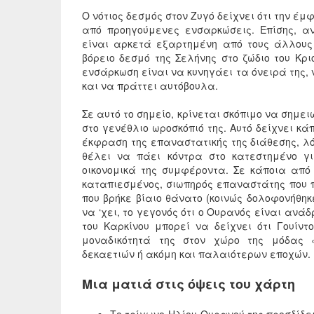
Ο νότιος δεσμός στον Ζυγό δείχνει ότι την έ
από προηγούμενες ενσαρκώσεις. Επίσης, α
είναι αρκετά εξαρτημένη από τους άλλους 
βόρειο δεσμό της Σελήνης στο ζώδιο του Κρ
ενσάρκωση είναι να κυνηγάει τα όνειρά της, 
και να πράττει αυτόβουλα.
Σε αυτό το σημείο, κρίνεται σκόπιμο να σημε
στο γενέθλιο ωροσκόπιό της. Αυτό δείχνει κ
έκφραση της επαναστατικής της διάθεσης, λό
θέλει να πάει κόντρα στο κατεστημένο γ
οικονομικά της συμφέροντα. Σε κάποια από
καταπιεσμένος, σιωπηρός επαναστάτης που 
που βρήκε βίαιο θάνατο (κοινώς δολοφονήθηκ
να ‘χει, το γεγονός ότι ο Ουρανός είναι ανά
του Καρκίνου μπορεί να δείχνει ότι Γουίν
μοναδικότητά της στον χώρο της μόδας «
δεκαετιών ή ακόμη και παλαιότερων εποχών.
Μια ματιά στις όψεις του χάρτη