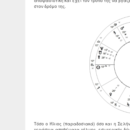
αποφασιστική και έχει τον τρόπο της να βγά
στον δρόμο της.
Τόσο ο Ήλιος (παραδοσιακά) όσο και η Σελήν
τεράστια αποθέματα τόλμης, εσωτερικής δύν