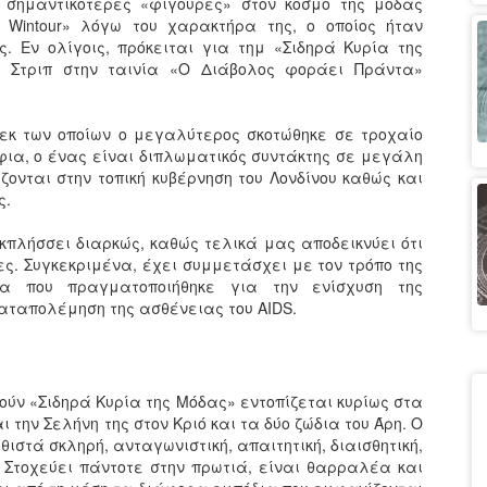
 σημαντικότερες «φιγούρες» στον κόσμο της μόδας
r Wintour» λόγω του χαρακτήρα της, ο οποίος ήταν
ς. Εν ολίγοις, πρόκειται για τημ «Σιδηρά Κυρία της
 Στριπ στην ταινία «Ο Διάβολος φοράει Πράντα»
εκ των οποίων ο μεγαλύτερος σκοτώθηκε σε τροχαίο
φια, ο ένας είναι διπλωματικός συντάκτης σε μεγάλη
ονται στην τοπική κυβέρνηση του Λονδίνου καθώς και
ς.
εκπλήσσει διαρκώς, καθώς τελικά μας αποδεικνύει ότι
ες. Συγκεκριμένα, έχει συμμετάσχει με τον τρόπο της
α που πραγματοποιήθηκε για την ενίσχυση της
καταπολέμηση της ασθένειας του AIDS.
λούν «Σιδηρά Κυρία της Μόδας» εντοπίζεται κυρίως στα
ι την Σελήνη της στον Κριό και τα δύο ζώδια του Άρη. Ο
στά σκληρή, ανταγωνιστική, απαιτητική, διαισθητική,
ή. Στοχεύει πάντοτε στην πρωτιά, είναι θαρραλέα και