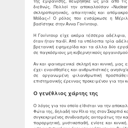
της εμφάνισης, θεωρήθηκε ως μία από τις
διεθνώς. Πολλοί την αποκαλούσαν «Nuclea
σκληροπυρηνικός, απαιτητικός και απόμακρο
Μόδας»! Ο ρόλος που ενσάρκωσε η Μέριλ
βασίστηκε στην Άννα Γουίντουρ.
Η Γουίντουρ είχε ακόμα τέσσερα αδέλφια, 
όταν ήταν παιδί. Από τα υπόλοιπα τρία αδέλ
βρετανική εφημερίδα και τα άλλα δύο εργάζ
σε παγκόσμιους μη κυβερνητικούς οργανισμού
Αν και φαινομενικά σκληρή και κυνική, μας 
έχει ευαισθησίες και ανθρωπιστικές ανησυχί
σε οργανωμένη φιλανθρωπική προσπάθει
επιστημονικής έρευνας προκειμένου για την 
Ο γενέθλιος χάρτης της
Ο λόγος για τον οποίο είθισται να την αποκα
Φώτα της, δηλαδή τον Ήλιο της στον Σκορπιό κα
συγκεκριμένος συνδυασμός αυτομάτως την καθι
παρορμητική, μυστικοπαθή, ενίοτε και κυνικ