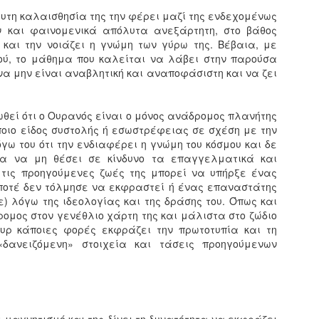
μφυτη καλαισθησία της την φέρει μαζί της ενδεχομένως
ν και φαινομενικά απόλυτα ανεξάρτητη, στο βάθος
και την νοιάζει η γνώμη των γύρω της. Βέβαια, με
ιού, το μάθημα που καλείται να λάβει στην παρούσα
να μην είναι αναβλητική και αναποφάσιστη και να ζει
ιωθεί ότι ο Ουρανός είναι ο μόνος ανάδρομος πλανήτης
άποιο είδος συστολής ή εσωστρέφειας σε σχέση με την
γω του ότι την ενδιαφέρει η γνώμη του κόσμου και δε
ια να μη θέσει σε κίνδυνο τα επαγγελματικά και
 τις προηγούμενες ζωές της μπορεί να υπήρξε ένας
ποτέ δεν τόλμησε να εκφραστεί ή ένας επαναστάτης
ε) λόγω της ιδεολογίας και της δράσης του. Όπως και
δρομος στον γενέθλιο χάρτη της και μάλιστα στο ζώδιο
τουρ κάποιες φορές εκφράζει την πρωτοτυπία και τη
δανειζόμενη» στοιχεία και τάσεις προηγούμενων