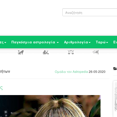
ες
Παγκόσμια αστρολογία
Αριθμολογία
Ταρώ
Ε
τήτων
Ομάδα του Astropedia
26-05-2020
ης