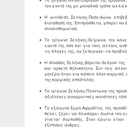
Το τρίγωνο Ηλίου-Ουρανού της προσδίδει
τον εαυτό της με μοναδικό τρόπο αλλά κ
Η αντίθεση Σελήνης-Ποσειδώνα επιβε
διαίσθησή της. Επιπρόσθετα, μπορεί να 
συναισθηματική.
Το τρίγωνο Σελήνης-Χείρωνα την κάνε
εαυτό της όσο και για τους άλλους ανθ
τις πληγές της, να ξεπερνάει τα προβλ
Η σύνοδος Σελήνης-βόρειου δεσμού της
και αρκετή θηλυκότητα. Συν τοις άλλο
μητέρα ήταν για κάποιο λόγο καρμική, 
της καρμικής αποστολής.
Το τρίγωνο Σελήνης-Πλούτωνα της προσδ
αξιόλογες αναρρωτικές ικανότητες τόσο
Το εξάγωνο Ερμή-Αφροδίτης της προσδί
θέλει, ξέρει να πλασάρει σωστά τον εα
γίνεται συμπαθής. Στον έρωτα είναι
έξυπνους άνδρες.