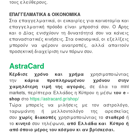
τους ελεύθερους.
ΕΠΑΓΓΕΛΜΑΤΙΚΑ & ΟΙΚΟΝΟΜΙΚΑ
Στα επαγγελματικά, οι ευκαιρίες για καινοτομία και
επαγγελματική πρόοδο είναι μπροστά σου. Ο Άρης
και ο Δίας ενισχύουν τη δυνατότητά σου να κάνεις
επαναστατικές κινήσεις. Στα οικονομικά, οι εξελίξεις
μπορούν να φέρουν ανατροπές, αλλά απαιτούν
προσεκτική διαχείριση των πόρων σου.
AstraCard
Κέρδισε χρόνο και χρήμα
χρησιμοποιώντας
την
κάρτα προπληρωμένου χρόνου στην
χαμηλότερη τιμή της αγοράς
, σε όλα τα mini
markets, περίπτερα Ελλάδος η Κύπρου η μέσω
του e -
shop
στο
https://astracard.gr/shop/
Τώρα μπορείς να μιλήσεις με τον αστρολόγο,
ταρωμάντη ή μελλοντολόγο της αρεσκείας
σου
χωρίς διακοπές
χρησιμοποιώντας το
σταθερό
ή
το
κινητό
σου τηλέφωνο,
από Ελλάδα και Κύπρο ή
από όποιο μέρος του κόσμου κι αν βρίσκεσαι.