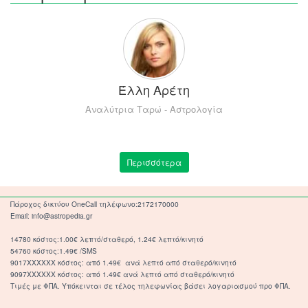
Έλλη Αρέτη
Αναλύτρια Ταρώ - Αστρολογία
Περισσότερα
Πάροχος δικτύου OneCall τηλέφωνο:2172170000
Email: info@astropedia.gr
14780 κόστος:1.00€ λεπτό/σταθερό, 1.24€ λεπτό/κινητό
54760 κόστος:1.49€ /SMS
9017XXXXXX κόστος: από 1.49€ ανά λεπτό από σταθερό/κινητό
9097XXXXXX κόστος: από 1.49€ ανά λεπτό από σταθερό/κινητό
Τιμές με ΦΠΑ. Υπόκεινται σε τέλος τηλεφωνίας βάσει λογαριασμού προ ΦΠΑ.