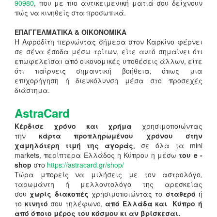
90980
, που με πιο αντικειμενική ματιά σου δείχνουν
πώς να κινηθείς στα προσωπικά.
ΕΠΑΓΓΕΛΜΑΤΙΚΑ & ΟΙΚΟΝΟΜΙΚΑ
Η Αφροδίτη περνώντας σήμερα στον Καρκίνο φέρνει
σε σένα έσοδα μέσω τρίτων, είτε αυτό σημαίνει ότι
επωφελείσαι από οικονομικές υποθέσεις άλλων, είτε
ότι παίρνεις σημαντική βοήθεια, όπως μια
επιχορήγηση ή διευκόλυνση μέσα στο προσεχές
διάστημα.
AstraCard
Κέρδισε χρόνο και χρήμα
χρησιμοποιώντας
την
κάρτα προπληρωμένου χρόνου στην
χαμηλότερη τιμή της αγοράς
, σε όλα τα mini
markets, περίπτερα Ελλάδος η Κύπρου η μέσω
του e -
shop
στο
https://astracard.gr/shop/
Τώρα μπορείς να μιλήσεις με τον αστρολόγο,
ταρωμάντη ή μελλοντολόγο της αρεσκείας
σου
χωρίς διακοπές
χρησιμοποιώντας το
σταθερό
ή
το
κινητό
σου τηλέφωνο,
από Ελλάδα και Κύπρο ή
από όποιο μέρος του κόσμου κι αν βρίσκεσαι.