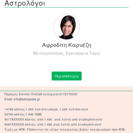
Αστρολόγοι
Αφροδίτη Καρνέζη
Μελλοντολόγος, Ερευνήτρια Ταρώ
Περισσότερα
Πάροχος δικτύου OneCall τηλέφωνο:2172170000
Email: info@astropedia.gr
14780 κόστος:1.00€ λεπτό/σταθερό, 1.24€ λεπτό/κινητό
54760 κόστος:1.49€ /SMS
9017XXXXXX κόστος: από 1.49€ ανά λεπτό από σταθερό/κινητό
9097XXXXXX κόστος: από 1.49€ ανά λεπτό από σταθερό/κινητό
Τιμές με ΦΠΑ. Υπόκεινται σε τέλος τηλεφωνίας βάσει λογαριασμού προ ΦΠΑ.