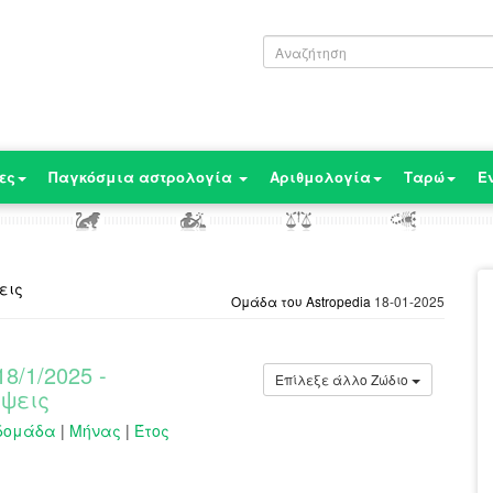
ες
Παγκόσμια αστρολογία
Αριθμολογία
Ταρώ
Ε
εις
Ομάδα του Astropedia
18-01-2025
8/1/2025 -
Επίλεξε άλλο Ζώδιο
ψεις
δομάδα
|
Μήνας
|
Έτος