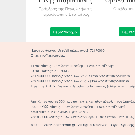
 Ερευνήτρια
Πρόεδρος της Πανελλήνιας
Ομάδα του 
ώ
Ταρωσοφικής Εταιρείας
τερα
Περισσότερα
Περισσ
Πάροχος δικτύου OneCall τηλέφωνο:2172170000
Email: info@astropedia.gr
14780 κόστος:1.00€ λεπτό/σταθερό, 1.24€ λεπτό/κινητό
54760 κόστος:1.49€ /SMS
9017XXXXXX κόστος: από 1.49€ ανά λεπτό από σταθερό/κινητό
9097XXXXXX κόστος: από 1.49€ ανά λεπτό από σταθερό/κινητό
Τιμές με ΦΠΑ. Υπόκεινται σε τέλος τηλεφωνίας βάσει λογαριασμ
Από Κύπρο 900 18 ΧΧΧ κόστος: 1.01€ λεπτό/σταθερό, 1.10€ λεπτό/κ
900 19 ΧΧΧ κόστος: 1.35€ λεπτό/σταθερό, 1.52€ λεπτό/κινητό
6699 κόστος: 2.03€ /SMS Τιμές με ΦΠΑ.
900 90 XXX κόστος: 1.01€ λεπτό/σταθερό, 1.10€ λεπτό/κινητό Τιμές 
© 2000-2026 Astropedia.gr · All rights reserved. ·
Όροι Χρήσης