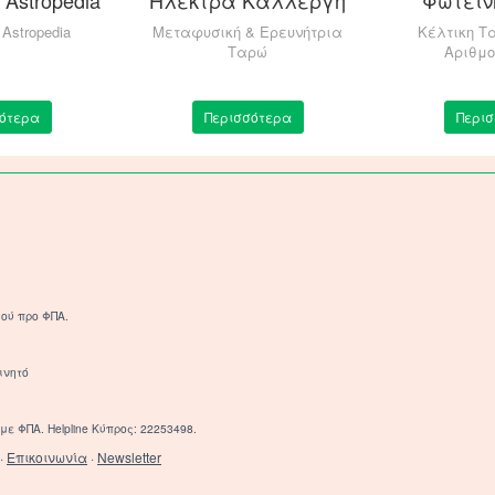
Astropedia
Μεταφυσική & Ερευνήτρια
Κέλτικη Τ
Ταρώ
Αριθμ
ότερα
Περισσότερα
Περι
ού προ ΦΠΑ.
ινητό
με ΦΠΑ. Helpline Κύπρος: 22253498.
·
Επικοινωνία
·
Newsletter