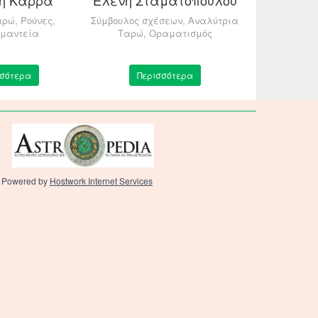
αρώ, Ρούνες,
Σύμβουλος σχέσεων, Αναλύτρια
Αναλύτρια Τ
ομαντεία
Ταρώ, Οραματισμός
σσότερα
Περισσότερα
Περ
Powered by
Hostwork Internet Services