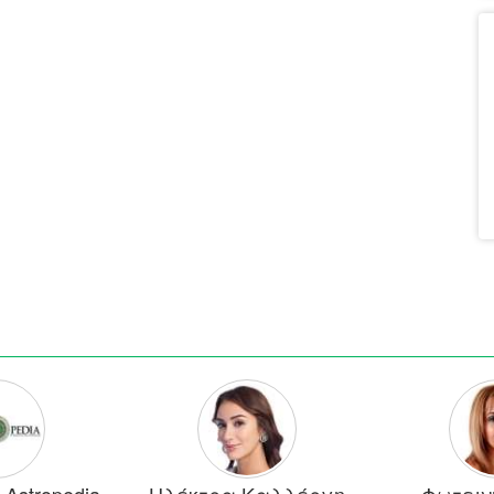
Astropedia
Ηλέκτρα Καλλέργη
Φωτειν