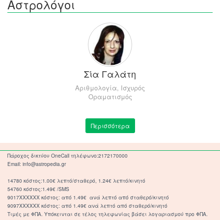
Αστρολόγοι
Σία Γαλάτη
Αριθμολογία, Ισχυρός
Οραματισμός
Περισσότερα
Πάροχος δικτύου OneCall τηλέφωνο:2172170000
Email: info@astropedia.gr
14780 κόστος:1.00€ λεπτό/σταθερό, 1.24€ λεπτό/κινητό
54760 κόστος:1.49€ /SMS
9017XXXXXX κόστος: από 1.49€ ανά λεπτό από σταθερό/κινητό
9097XXXXXX κόστος: από 1.49€ ανά λεπτό από σταθερό/κινητό
Τιμές με ΦΠΑ. Υπόκεινται σε τέλος τηλεφωνίας βάσει λογαριασμού προ ΦΠΑ.