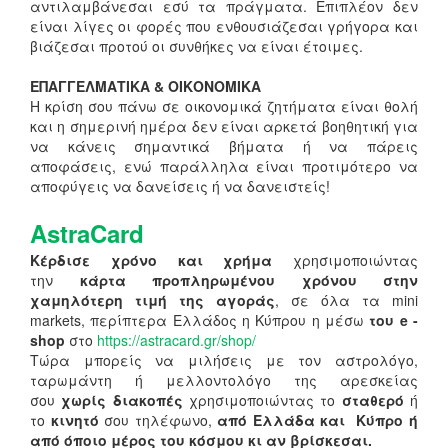
αντιλαμβάνεσαι εσύ τα πράγματα. Επιπλέον δεν
είναι λίγες οι φορές που ενθουσιάζεσαι γρήγορα και
βιάζεσαι προτού οι συνθήκες να είναι έτοιμες.
ΕΠΑΓΓΕΛΜΑΤΙΚΑ & ΟΙΚΟΝΟΜΙΚΑ
Η κρίση σου πάνω σε οικονομικά ζητήματα είναι θολή
και η σημερινή ημέρα δεν είναι αρκετά βοηθητική για
να κάνεις σημαντικά βήματα ή να πάρεις
αποφάσεις, ενώ παράλληλα είναι προτιμότερο να
αποφύγεις να δανείσεις ή να δανειστείς!
AstraCard
Κέρδισε χρόνο και χρήμα
χρησιμοποιώντας
την
κάρτα προπληρωμένου χρόνου στην
χαμηλότερη τιμή της αγοράς
, σε όλα τα mini
markets, περίπτερα Ελλάδος η Κύπρου η μέσω
του e -
shop
στο
https://astracard.gr/shop/
Τώρα μπορείς να μιλήσεις με τον αστρολόγο,
ταρωμάντη ή μελλοντολόγο της αρεσκείας
σου
χωρίς διακοπές
χρησιμοποιώντας το
σταθερό
ή
το
κινητό
σου τηλέφωνο,
από Ελλάδα και Κύπρο ή
από όποιο μέρος του κόσμου κι αν βρίσκεσαι.