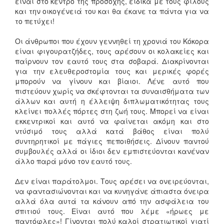
είναι στο κέντρο της προσοχής, ειδικά με τους φίλους
και την οικογένειά του και θα έκανε τα πάντα για να
το πετύχει!
Οι άνθρωποι που έχουν γεννηθεί τη χρονιά του Κόκορα
είναι φιγουρατζήδες, τους αρέσουν οι κολακείες και
παίρνουν τον εαυτό τους στα σοβαρά. Διακρίνονται
για την ελευθεροστομία τους και μερικές φορές
μπορούν να γίνουν και βίαιοι. Λένε αυτό που
πιστεύουν χωρίς να σκέφτονται τα συναισθήματα των
άλλων και αυτή η έλλειψη διπλωματικότητας τους
κλείνει πολλές πόρτες στη ζωή τους. Μπορεί να είναι
εκκεντρικοί και αυτό να φαίνεται ακόμη και στο
ντύσιμό τους αλλά κατά βάθος είναι πολύ
συντηρητικοί με πάγιες πεποιθήσεις. Δίνουν παντού
συμβουλές αλλά οι ίδιοι δεν εμπιστεύονται κανέναν
άλλο παρά μόνο τον εαυτό τους.
Δεν είναι παράτολμοι. Τους αρέσει να ονειρεύονται,
να φαντασιώνονται και να κυνηγάνε άπιαστα όνειρα
αλλά όλα αυτά τα κάνουν από την ασφάλεια του
σπιτιού τους. Είναι αυτό που λέμε «ήρωες με
παντόφλες»! Γίνονται πολύ καλοί στρατιωτικοί γιατί