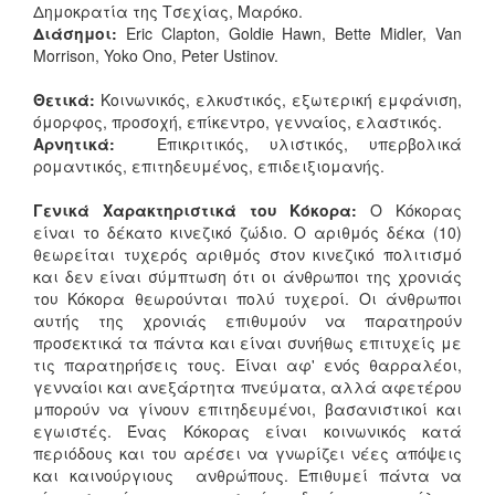
Δημοκρατία της Τσεχίας, Μαρόκο.
Διάσημοι:
Eric Clapton, Goldie Hawn, Bette Midler, Van
Morrison, Yoko Ono, Peter Ustinov.
Θετικά:
Κοινωνικός, ελκυστικός, εξωτερική εμφάνιση,
όμορφος, προσοχή, επίκεντρο, γενναίος, ελαστικός.
Αρνητικά:
Επικριτικός, υλιστικός, υπερβολικά
ρομαντικός, επιτηδευμένος, επιδειξιομανής.
Γενικά Χαρακτηριστικά του Κόκορα:
Ο Κόκορας
είναι το δέκατο κινεζικό ζώδιο. Ο αριθμός δέκα (10)
θεωρείται τυχερός αριθμός στον κινεζικό πολιτισμό
και δεν είναι σύμπτωση ότι οι άνθρωποι της χρονιάς
του Κόκορα θεωρούνται πολύ τυχεροί. Οι άνθρωποι
αυτής της χρονιάς επιθυμούν να παρατηρούν
προσεκτικά τα πάντα και είναι συνήθως επιτυχείς με
τις παρατηρήσεις τους. Είναι αφ' ενός θαρραλέοι,
γενναίοι και ανεξάρτητα πνεύματα, αλλά αφετέρου
μπορούν να γίνουν επιτηδευμένοι, βασανιστικοί και
εγωιστές. Ένας Κόκορας είναι κοινωνικός κατά
περιόδους και του αρέσει να γνωρίζει νέες απόψεις
και καινούργιους
ανθρώπους. Επιθυμεί πάντα να