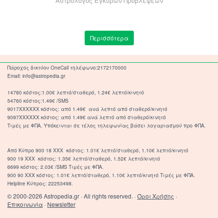
Αστρολόγος Εγκυρων Προβλέψεων
Περισσότερα
Πάροχος δικτύου OneCall τηλέφωνο:2172170000
Email: info@astropedia.gr
14780 κόστος:1.00€ λεπτό/σταθερό, 1.24€ λεπτό/κινητό
54760 κόστος:1.49€ /SMS
9017XXXXXX κόστος: από 1.49€ ανά λεπτό από σταθερό/κινητό
9097XXXXXX κόστος: από 1.49€ ανά λεπτό από σταθερό/κινητό
Τιμές με ΦΠΑ. Υπόκεινται σε τέλος τηλεφωνίας βάσει λογαριασμού προ ΦΠΑ.
Από Κύπρο 900 18 ΧΧΧ κόστος: 1.01€ λεπτό/σταθερό, 1.10€ λεπτό/κινητό
900 19 ΧΧΧ κόστος: 1.35€ λεπτό/σταθερό, 1.52€ λεπτό/κινητό
6699 κόστος: 2.03€ /SMS Τιμές με ΦΠΑ.
900 90 XXX κόστος: 1.01€ λεπτό/σταθερό, 1.10€ λεπτό/κινητό Τιμές με ΦΠΑ.
Helpline Κύπρος: 22253498.
© 2000-2026 Astropedia.gr · All rights reserved. ·
Όροι Χρήσης
·
Επικοινωνία
·
Newsletter