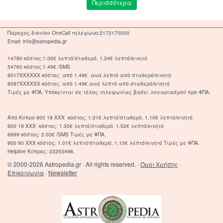
Περισσότερα
Πάροχος δικτύου OneCall τηλέφωνο:2172170000
Email: info@astropedia.gr
14780 κόστος:1.00€ λεπτό/σταθερό, 1.24€ λεπτό/κινητό
54760 κόστος:1.49€ /SMS
9017XXXXXX κόστος: από 1.49€ ανά λεπτό από σταθερό/κινητό
9097XXXXXX κόστος: από 1.49€ ανά λεπτό από σταθερό/κινητό
Τιμές με ΦΠΑ. Υπόκεινται σε τέλος τηλεφωνίας βάσει λογαριασμού προ ΦΠΑ.
Από Κύπρο 900 18 ΧΧΧ κόστος: 1.01€ λεπτό/σταθερό, 1.10€ λεπτό/κινητό
900 19 ΧΧΧ κόστος: 1.35€ λεπτό/σταθερό, 1.52€ λεπτό/κινητό
6699 κόστος: 2.03€ /SMS Τιμές με ΦΠΑ.
900 90 XXX κόστος: 1.01€ λεπτό/σταθερό, 1.10€ λεπτό/κινητό Τιμές με ΦΠΑ.
Helpline Κύπρος: 22253498.
© 2000-2026 Astropedia.gr · All rights reserved. ·
Όροι Χρήσης
·
Επικοινωνία
·
Newsletter