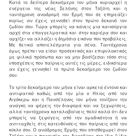
Κατά το δεύτερο δεκαήμερο του μήνα κυριαρχεί η
ενέργεια της νέας Σελήνης στον Τοξότη και η
ταυτόχρονη αναδρομή του Ερμή που σε επηρεάζει
κυρίως αν έχεις γεννηθεί στον πρώτο δεκανό του
ζωδίου σου. Τώρα μπορείς να κάνεις μια καινούργια
αρχή στα επαγγελματικά και στην καριέρα σου και
αρχίζει να αλλάζει η δημόσια εικόνα που προβάλεις.
Με θετικά αποτελέσματα για σένα. Ταυτόχρονα
όμως πρέπει να είσαι προσεκτικός και επιφυλακτικός
με φιλικά πρόσωπα και να μην βασίζεσαι τόσο στις
υποσχέσεις που παίρνεις αυτές τις μέρες, ειδικότερα
αν έχεις γεννηθεί το πρώτο δεκαήμερο του ζωδίου
σου.
Το τρίτο δεκαήμερο του μήνα είναι αρκετά έντονο και
αντιφατικό καθώς από την μία ο Ήλιος από τον
Αιγόκερω και η Πανσέληνος του μήνα τονίζουν την
ανάγκη να φέρεις την διαφορά και να ξεχωρίσεις,
αλλά ταυτόχρονα καταλαβαίνεις πολύ καλά ότι δεν
μπορείς να ξεφύγεις από την ομαδικότητα ή να
αντιταχθείς στις κατευθύνσεις που παίρνεις από τον
κύκλο σου. Ο ανάδρομος Ερμής που οπισθοχωρεί στον
Τοξότη και η παρουσία της Αφροδίτης στο ίδιο ζώδιο