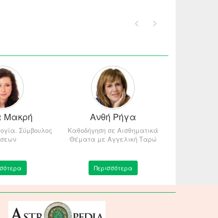
α Μακρή
Ανθή Ρήγα
Τάκης Τ
ογία. Σύμβουλος
Καθοδήγηση σε Αισθηματικά
Πρόεδρος τ
σεων
Θέματα με Αγγελική Ταρώ
Ταρωσοφι
σσότερα
Περισσότερα
Περ