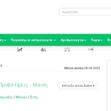
ες
Παγκόσμια αστρολογία
Αριθμολογία
Ταρώ
Ε
ις
Αθηνά Δούκα
28-04-2023
Προβλέψεις - Μάιος
Επίλεξε άλλο Ζώδιο
δομάδα
|
Μήνας
|
Έτος