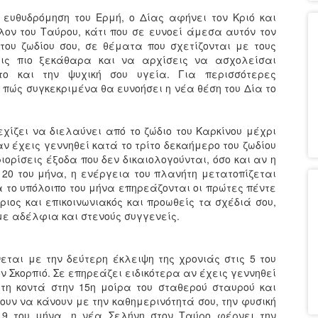
ευθυδρόμηση του Ερμή, ο Δίας αφήνει τον Κριό και
λον του Ταύρου, κάτι που σε ευνοεί άμεσα αυτόν τον
του ζωδίου σου, σε θέματα που σχετίζονται με τους
ις πιο ξεκάθαρα και να αρχίσεις να ασχολείσαι
το και την ψυχική σου υγεία. Για περισσότερες
ο πώς συγκεκριμένα θα ευνοήσει η νέα θέση του Δία το
χίζει να διελαύνει από το ζώδιο του Καρκίνου μέχρι
αν έχεις γεννηθεί κατά το τρίτο δεκαήμερο του ζωδίου
ιορίσεις έξοδα που δεν δικαιολογούνται, όσο και αν η
 20 του μήνα, η ενέργεια του πλανήτη μετατοπίζεται
ια το υπόλοιπο του μήνα επηρεάζονται οι πρώτες πέντε
ριος και επικοινωνιακός και προωθείς τα σχέδιά σου,
με αδέλφια και στενούς συγγενείς.
ται με την δεύτερη έκλειψη της χρονιάς στις 5 του
ον Σκορπιό. Σε επηρεάζει ειδικότερα αν έχεις γεννηθεί
τη κοντά στην 15η μοίρα του σταθερού σταυρού και
ν να κάνουν με την καθημερινότητά σου, την φυσική
 19 του μήνα, η νέα Σελήνη στον Ταύρο φέρνει την