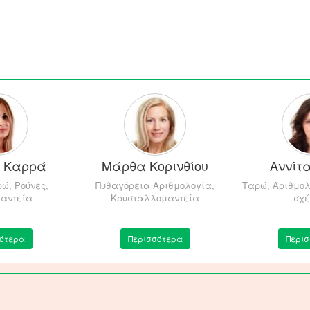
ή Καρρά
Μάρθα Κορινθίου
Αννίτ
ώ, Ρούνες,
Πυθαγόρεια Αριθμολογία,
Ταρώ, Αριθμολ
αντεία
Κρυσταλλομαντεία
σχέ
ότερα
Περισσότερα
Περι