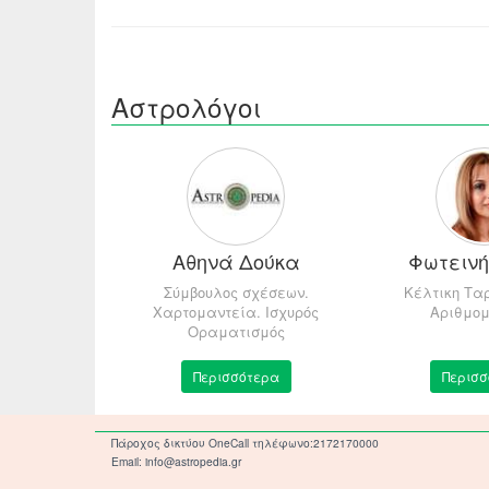
Αστρολόγοι
λία
Αθηνά Δούκα
Φωτειν
σεων. Ταρώ,
ογία
Σύμβουλος σχέσεων.
Κέλτικη Ταρ
Χαρτομαντεία. Ισχυρός
Αριθμομ
Οραματισμός
τερα
Περισσότερα
Περισσ
Πάροχος δικτύου OneCall τηλέφωνο:2172170000
Email: info@astropedia.gr